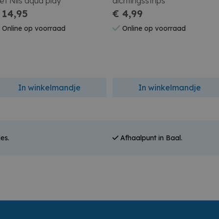
t Nils aqua play
dichtingsstrips
 14,95
€ 4,99
Online op voorraad
Online op voorraad
In winkelmandje
In winkelmandje
es.
Afhaalpunt in Baal.