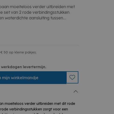
baan moeiteloos verder uitbreiden met
ze set van 2 rode verbindingsstukken
en waterdichte aansluiting tussen
en van jouw waterbaan. Dankzij de
strips sluit alles perfect aan en blijft
baan. Ideaal om extra bochten of rechte
en zo nog grotere en spannendere
Je kinderen beleven uren speelplezier
 alles leren over water en stroming!
€ 50 op kleine pakjes.
stukken
 3 werkdagen levertermijn.
trips voor waterdichte verbinding
quaplay waterbanen
n
mijn
winkelmandje
gen en te combineren
reiden van je Aquaplay set
n moeiteloos verder uitbreiden met dit rode
 rode verbindingsstukken zorgt voor een