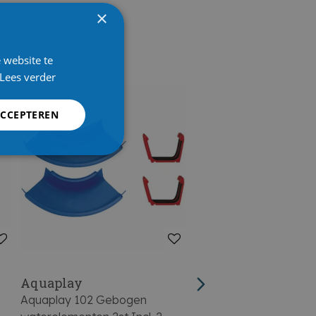
×
 website te
Lees verder
ACCEPTEREN
Aquaplay
Aquaplay
Aquaplay 102 Gebogen
Aquaplay 282 Zeilbootj