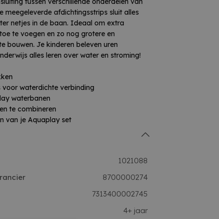
sluiting tussen verschillende onderdelen van
 meegeleverde afdichtingsstrips sluit alles
ater netjes in de baan. Ideaal om extra
toe te voegen en zo nog grotere en
e bouwen. Je kinderen beleven uren
enderwijs alles leren over water en stroming!
kken
ps voor waterdichte verbinding
play waterbanen
 en te combineren
en van je Aquaplay set
1021088
rancier
8700000274
7313400002745
4+ jaar