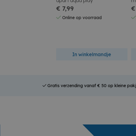
apart aqua play
me
€ 7,99
€
Online op voorraad
In winkelmandje
Gratis verzending vanaf € 50 op kleine pakj