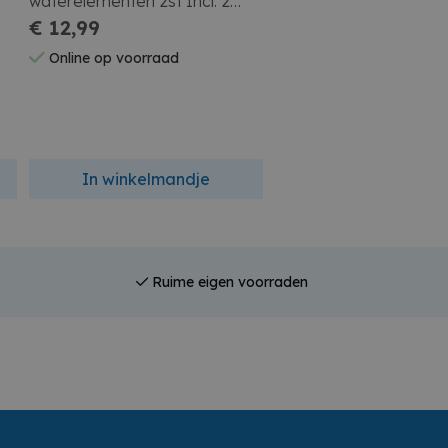
waterelementen 2st Incl. 2
stuk
beugels / 4 rubberen
€ 12,99
€ 4,99
afdichtingen
Online op voorraad
Op bestelling
In winkelmandje
In winkelmandj
Ruime eigen voorraden