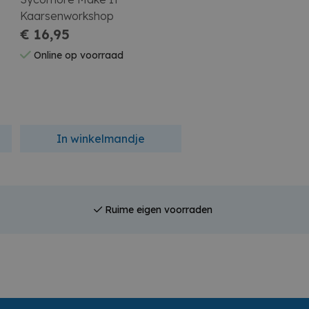
Kaarsenworkshop
Box Poes
€ 16,95
€ 13,99
Online op voorraad
Online op voorraad
In winkelmandje
In winkelmandj
Ruime eigen voorraden