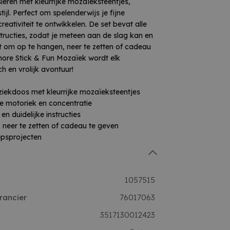
eren met kleurrijke mozaïeksteentjes,
ijl. Perfect om spelenderwijs je fijne
reativiteit te ontwikkelen. De set bevat alle
structies, zodat je meteen aan de slag kan en
 om op te hangen, neer te zetten of cadeau
ore Stick & Fun Mozaïek wordt elk
 en vrolijk avontuur!
ziekdoos met kleurrijke mozaïeksteentjes
ijne motoriek en concentratie
n duidelijke instructies
 neer te zetten of cadeau te geven
epsprojecten
1057515
rancier
76017063
3517130012423