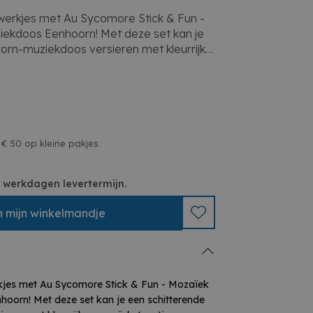
erkjes met Au Sycomore Stick & Fun -
iekdoos Eenhoorn! Met deze set kan je
orn-muziekdoos versieren met kleurrijke
aal naar jouw eigen stijl. Perfect om
toriek, concentratie en creativiteit te
t alle materialen en duidelijke
eteen aan de slag kan en een uniek
te hangen, neer te zetten of cadeau te
ore Stick & Fun Mozaïek wordt elk
€ 50 op kleine pakjes.
sch en vrolijk avontuur!
 3 werkdagen levertermijn.
-muziekdoos met kleurrijke
n
mijn
winkelmandje
, fijne motoriek en concentratie
en en duidelijke instructies
gen, neer te zetten of cadeau te geven
groepsprojecten
kjes met Au Sycomore Stick & Fun - Mozaïek
hoorn! Met deze set kan je een schitterende