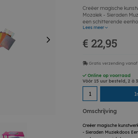
Creëer magische kunstw
Mozaïek - Sieraden Muz
een schitterende eenho
Lees meer
mozaïeksteentjes, helem
spelenderwijs je fijne mo
€ 22,95
ontwikkelen. De set beva
instructies, zodat je m
kunstwerk maakt om op 
geven. Met de Au Sycom
Gratis verzending vanaf 
knutselmoment een magi
Online op voorraad
Vóór 15 uur besteld, 2 à
• Versier een eenhoorn
mozaïeksteentjes
I
• Stimuleert creativiteit
• Compleet met material
• Perfect om op te han
Omschrijving
• Ideaal voor solo- of 
Creëer magische kunstwer
- Sieraden Muziekdoos Een