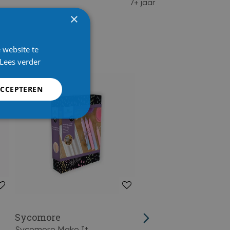
7+ jaar
×
 website te
Lees verder
ACCEPTEREN
Sycomore
Sycomore
Sycomore Make It
Sycomore Chibi World 