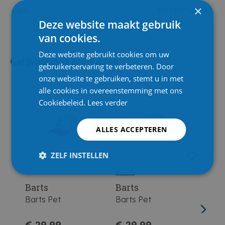
×
EAN
8717457988387
Deze website maakt gebruik
van cookies.
Deze website gebruikt cookies om uw
Gelijkaardige producten
gebruikerservaring te verbeteren. Door
onze website te gebruiken, stemt u in met
alle cookies in overeenstemming met ons
Cookiebeleid.
Lees verder
ALLES ACCEPTEREN
ZELF INSTELLEN
Barts
Barts
Bart
Barts Pet
Barts Pet
Bart
€ 29,99
€ 29,99
€ 2