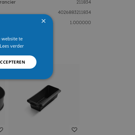
rancier
211834
4026883211834
×
1.000000
 website te
Lees verder
ACCEPTEREN