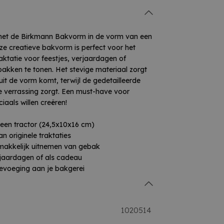
 met de Birkmann Bakvorm in de vorm van een
ze creatieve bakvorm is perfect voor het
aktatie voor feestjes, verjaardagen of
akken te tonen. Het stevige materiaal zorgt
uit de vorm komt, terwijl de gedetailleerde
e verrassing zorgt. Een must-have voor
iaals willen creëren!
een tractor (24,5x10x16 cm)
n originele traktaties
emakkelijk uitnemen van gebak
erjaardagen of als cadeau
oevoeging aan je bakgerei
1020514