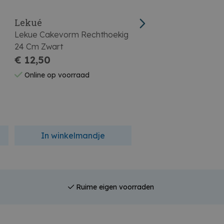
Lekué
Lekué
Lekue Cakevorm Rechthoekig
Lekué Bakvorm Silicon
24 Cm Zwart
Donuts Rood 17,6x34,
€ 12,50
€ 17,49
Online op voorraad
Online op voorraad
In winkelmandje
In winkelmandj
Ruime eigen voorraden