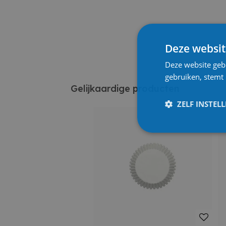
Deze websit
Deze website geb
gebruiken, stemt
Gelijkaardige producten
ZELF INSTEL