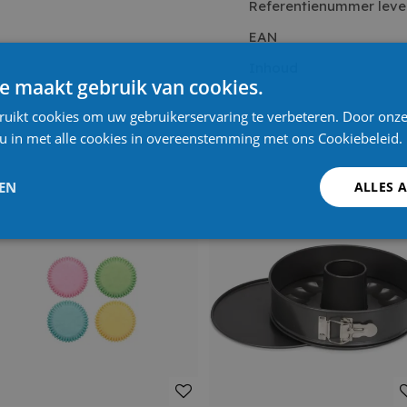
Referentienummer leve
EAN
Inhoud
e maakt gebruik van cookies.
ruikt cookies om uw gebruikerservaring te verbeteren. Door onze
 u in met alle cookies in overeenstemming met ons Cookiebeleid.
LEN
ALLES 