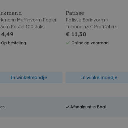
irkmann
Patisse
irkmann Muffinvorm Papier
Patisse Sprinvorm +
3cm Pastel 100stuks
Tulbandinzet Profi 24cm
 4,49
€ 11,30
Op bestelling
Online op voorraad
In winkelmandje
In winkelmandje
es.
Afhaalpunt in Baal.