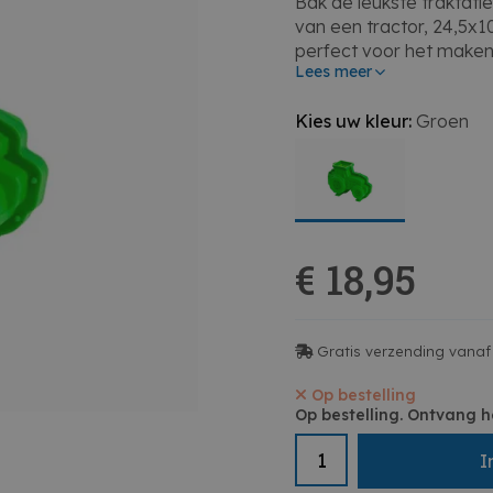
Bak de leukste traktat
van een tractor, 24,5x
perfect voor het maken 
Lees meer
feestjes, verjaardagen 
tonen. Het stevige mate
Kies uw kleur:
Groen
de vorm komt, terwijl d
leuke verrassing zorgt.
iets speciaals willen cr
• Bakvorm in de vorm v
• Ideaal voor het maken
€ 18,95
• Stevig materiaal voo
• Perfect voor feestjes
• Een leuke en creatiev
Gratis verzending vanaf 
Op bestelling
Op bestelling. Ontvang h
I