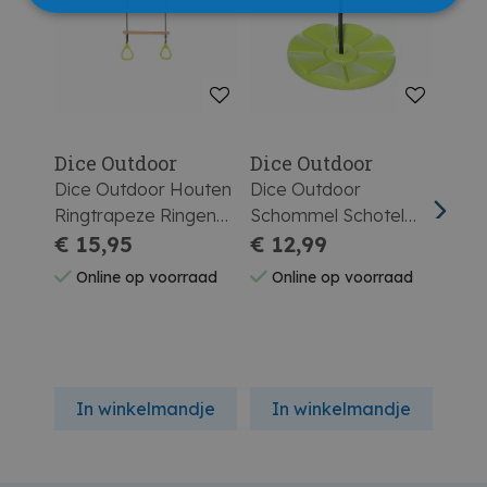
Dice Outdoor
Dice Outdoor
Dice
Dice Outdoor Houten
Dice Outdoor
Dice 
Ringtrapeze Ringen
Schommel Schotel
Groe
Groen
€ 15,95
Pvc Groen
€ 12,99
€ 5
Online op voorraad
Online op voorraad
On
In winkelmandje
In winkelmandje
In