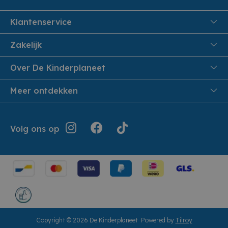
Klantenservice
FAQ
Zakelijk
Veiligheid en Privacy
Onthaalouders
Over De Kinderplaneet
Veilig Betalen
Over ons
Meer ontdekken
Levering aan huis
Werken bij De Kinderplaneet
Retouren en Service
Inspiratie
Geschiedenis
Jouw bestelling
Folders
Volg ons op
Openingsuren
Algemene voorwaarden
Terugroepacties
Showroom
Cookie instellingen
Cadeaubonnen
Herroepingsrecht
Copyright © 2026 De Kinderplaneet
Powered by
Tilroy