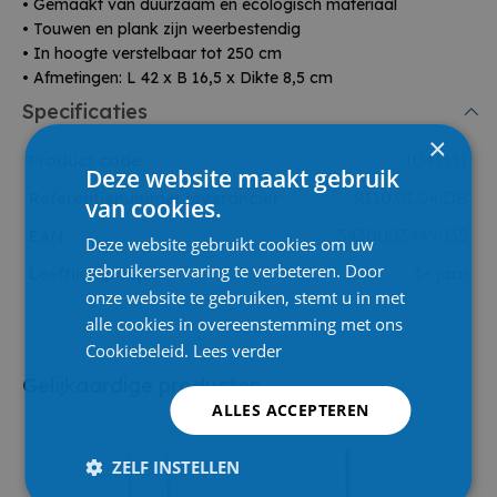
• Gemaakt van duurzaam en ecologisch materiaal
• Touwen en plank zijn weerbestendig
• In hoogte verstelbaar tot 250 cm
• Afmetingen: L 42 x B 16,5 x Dikte 8,5 cm
Specificaties
×
Product code
1043331
Deze website maakt gebruik
Referentienummer leverancier
R110.01.04 DB
van cookies.
EAN
5430003449035
Deze website gebruikt cookies om uw
gebruikerservaring te verbeteren. Door
Leeftijdsgroep
3+ jaar
onze website te gebruiken, stemt u in met
alle cookies in overeenstemming met ons
Cookiebeleid.
Lees verder
Gelijkaardige producten
ALLES ACCEPTEREN
ZELF INSTELLEN