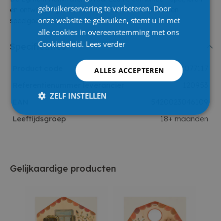
gebruikerservaring te verbeteren. Door
en ontwikkeling in een stevig en aantrekkelijk houten
onze website te gebruiken, stemt u in met
speelgoedontwerp.
alle cookies in overeenstemming met ons
Cookiebeleid.
Lees verder
Specificaties
Product code
1077117
ALLES ACCEPTEREN
Referentienummer leverancier
120953
ZELF INSTELLEN
EAN
5420023046109
Leeftijdsgroep
18+ maanden
Gelijkaardige producten