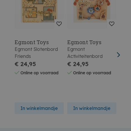
Egmont Toys
Egmont Toys
Egm
Egmont Slotenbord
Egmont
Egm
Friends
Activiteitenbord
Activ
€ 24,95
€ 24,95
Marc
€ 9
Online op voorraad
Online op voorraad
On
In winkelmandje
In winkelmandje
In