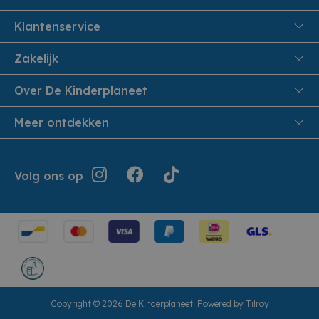
Klantenservice
FAQ
Zakelijk
Veiligheid en Privacy
Onthaalouders
Over De Kinderplaneet
Veilig Betalen
Over ons
Meer ontdekken
Levering aan huis
Werken bij De Kinderplaneet
Retouren en Service
Inspiratie
Geschiedenis
Jouw bestelling
Folders
Volg ons op
Openingsuren
Algemene voorwaarden
Terugroepacties
Showroom
Cookie instellingen
Cadeaubonnen
Herroepingsrecht
Copyright © 2026 De Kinderplaneet
Powered by
Tilroy