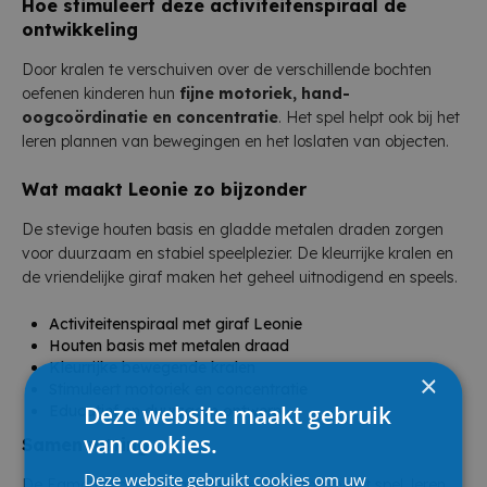
Hoe stimuleert deze activiteitenspiraal de
ontwikkeling
Door kralen te verschuiven over de verschillende bochten
oefenen kinderen hun
fijne motoriek, hand-
oogcoördinatie en concentratie
. Het spel helpt ook bij het
leren plannen van bewegingen en het loslaten van objecten.
Wat maakt Leonie zo bijzonder
De stevige houten basis en gladde metalen draden zorgen
voor duurzaam en stabiel speelplezier. De kleurrijke kralen en
de vriendelijke giraf maken het geheel uitnodigend en speels.
Activiteitenspiraal met giraf Leonie
Houten basis met metalen draad
Kleurrijke bewegende kralen
×
Stimuleert motoriek en concentratie
Deze website maakt gebruik
Educatief en duurzaam ontwerp
van cookies.
Samenvatting
Deze website gebruikt cookies om uw
De Egmont Activiteitenspiraal Leonie combineert spel, leren