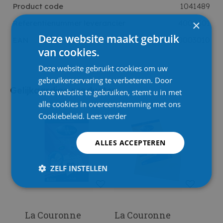
Product code
1041489
×
Referentienummer leverancier
4000301
Deze website maakt gebruik
EAN
3240180003010
van cookies.
Deze website gebruikt cookies om uw
gebruikerservaring te verbeteren. Door
Gelijkaardige producten
onze website te gebruiken, stemt u in met
alle cookies in overeenstemming met ons
Cookiebeleid.
Lees verder
ALLES ACCEPTEREN
ZELF INSTELLEN
La Couronne
La Couronne
Raa