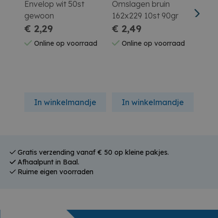
Envelop wit 50st
Omslagen bruin
Enve
gewoon
162x229 10st 90gr
Zelf
€ 2,29
€ 2,49
Vens
€ 2
Online op voorraad
Online op voorraad
On
In winkelmandje
In winkelmandje
In
Gratis verzending vanaf € 50 op kleine pakjes.
Afhaalpunt in Baal.
Ruime eigen voorraden