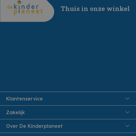
Thuis in onze winkel
Klantenservice
FAQ
Zakelijk
Veiligheid en Privacy
Onthaalouders
Over De Kinderplaneet
Veilig Betalen