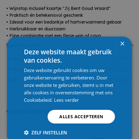
• Wijnstop inclusief kaartje "Jij Bent Goud Waard"
• Praktisch én betekenisvol geschenk
• Ideaal voor een bedankje of hartverwarmend gebaar
• Herbruikbaar en duurzaam
• Fijne combinatie met een flesje wijn of cava
×
Specificaties
Deze website maakt gebruik
van cookies.
Product code
1050457
Referentienummer leverancier
8721225750571
Deze website gebruikt cookies om uw
gebruikerservaring te verbeteren. Door
EAN
8721225751615
onze website te gebruiken, stemt u in met
alle cookies in overeenstemming met ons
Cookiebeleid.
Lees verder
Gelijkaardige producten
ALLES ACCEPTEREN
ZELF INSTELLEN