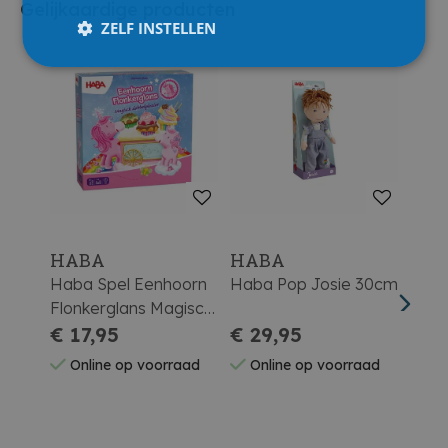
Gelijkaardige producten
ZELF INSTELLEN
HABA
HABA
HA
Haba Spel Eenhoorn
Haba Pop Josie 30cm
Haba
Flonkerglans Magisch
Dobbelplezier
€ 17,95
€ 29,95
€ 2
Online op voorraad
Online op voorraad
On