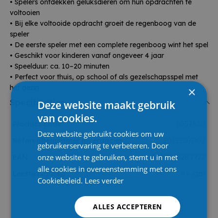
• Spelers ontdekken geluksdieren om hun opdrachten te
voltooien
• Bij elke voltooide opdracht groeit de regenboog van de
speler
• De eerste speler met een complete regenboog wint het spel
• Geschikt voor kinderen vanaf ongeveer 4 jaar
• Speelduur: ca. 10–20 minuten
• Perfect voor thuis, op school of als gezelschapsspel met
het gezin
×
Specificaties
Deze website maakt gebruik
van cookies.
Product code
1057630
Deze website gebruikt cookies om uw
Referentienummer leverancier
2012207002
gebruikerservaring te verbeteren. Door
onze website te gebruiken, stemt u in met
EAN
4010168289922
alle cookies in overeenstemming met ons
Leeftijdsgroep
4+ jaar
Cookiebeleid.
Lees verder
ALLES ACCEPTEREN