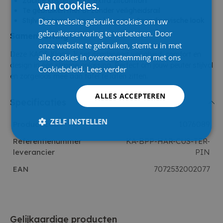
Zachte kussens voor extra zitcomfort
van cookies.
Te gebruiken met of zonder veiligheidsrail
Stijlvolle terracotta roze kleur met Scandinavische look
Deze website gebruikt cookies om uw
gebruikerservaring te verbeteren. Door
Samenvatting
onze website te gebruiken, stemt u in met
Deze KAOS Klapp Jr. set combineert veiligheid, comfort en
alle cookies in overeenstemming met ons
design in één slimme oplossing. Perfect om jouw peuter stijlvol
Cookiebeleid.
Lees verder
en zorgeloos mee aan tafel te laten zitten.
ALLES ACCEPTEREN
Specificaties
ZELF INSTELLEN
Product code
1076089
Referentienummer
KA-BPP-HAR-CUS-TER-
leverancier
PIN
EAN
7072532002077
Gelijkaardige producten