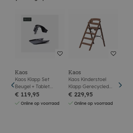
Kaos
Kaos
Kao
ass +
Kaos Klapp Set
Kaos Kinderstoel
Kaos
oal
Beugel + Tablet
Klapp Gerecycled
Seat
Gerecycled Kunststof
€ 119,95
Kunststof Mocca
€ 229,95
Kuns
€ 1
Charcoal Black.
Brown
Bro
aad
Online op voorraad
Online op voorraad
On