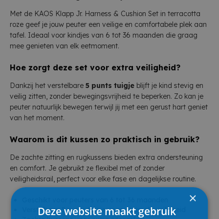
Met de KAOS Klapp Jr. Harness & Cushion Set in terracotta
roze geef je jouw peuter een veilige en comfortabele plek aan
tafel. Ideaal voor kindjes van 6 tot 36 maanden die graag
mee genieten van elk eetmoment.
Hoe zorgt deze set voor extra veiligheid?
Dankzij het verstelbare
5 punts tuigje
blijft je kind stevig en
veilig zitten, zonder bewegingsvrijheid te beperken. Zo kan je
peuter natuurlijk bewegen terwijl jij met een gerust hart geniet
van het moment.
Waarom is dit kussen zo praktisch in gebruik?
De zachte zitting en rugkussens bieden extra ondersteuning
en comfort. Je gebruikt ze flexibel met of zonder
veiligheidsrail, perfect voor elke fase en dagelijkse routine.
×
Geschikt voor peuters van 6 tot 36 maanden
Deze website maakt gebruik
Verstelbaar 5 punts tuigje voor optimale veiligheid