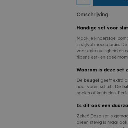
Deze set biedt comfort, v
design.
Omschrijving
Handige set voor sl
Maak je kinderstoel com
in stijlvol mocca bruin. 
voor extra veiligheid én 
tijdens eet- en speelmom
Waarom is deze set 
De
beugel
geeft extra o
naar voren schuift. De
ta
spelen of knutselen. Perf
Is dit ook een duurz
Zeker! Deze set is gema
alleen stevig is maar ook