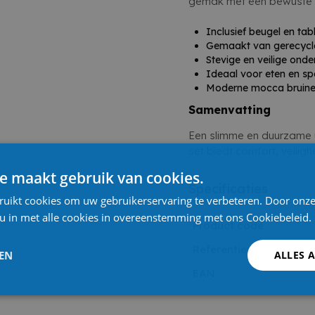
gemak met een bewuste 
Inclusief beugel en tab
Gemaakt van gerecycle
Stevige en veilige onde
Ideaal voor eten en sp
Moderne mocca bruine
Samenvatting
Een slimme en duurzame 
set biedt comfort, veilighe
e maakt gebruik van cookies.
Specificaties
ruikt cookies om uw gebruikerservaring te verbeteren. Door onze
 u in met alle cookies in overeenstemming met ons Cookiebeleid.
Product code
Referentienummer leve
LEN
ALLES 
EAN