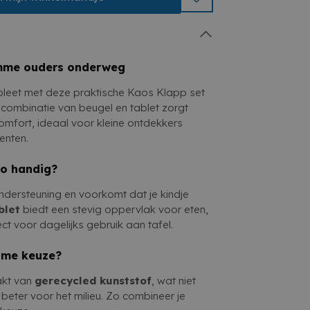
eiligheid en veelzijdigheid in een stijlvol
imme ouders onderweg
pleet met deze praktische Kaos Klapp set
De combinatie van beugel en tablet zorgt
comfort, ideaal voor kleine ontdekkers
enten.
zo handig?
ndersteuning en voorkomt dat je kindje
blet
biedt een stevig oppervlak voor eten,
ect voor dagelijks gebruik aan tafel.
ame keuze?
akt van
gerecycled kunststof
, wat niet
 beter voor het milieu. Zo combineer je