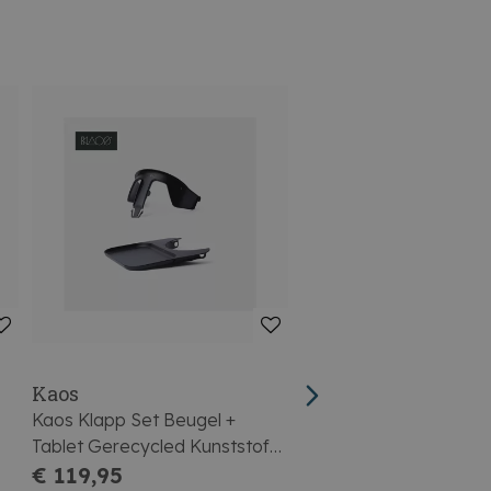
Kaos
Kaos
Kaos Klapp Set Beugel +
Kaos Kinderstoel Klap
Tablet Gerecycled Kunststof
Gerecycled Kunststof
Charcoal Black.
€ 119,95
Brown
€ 229,95