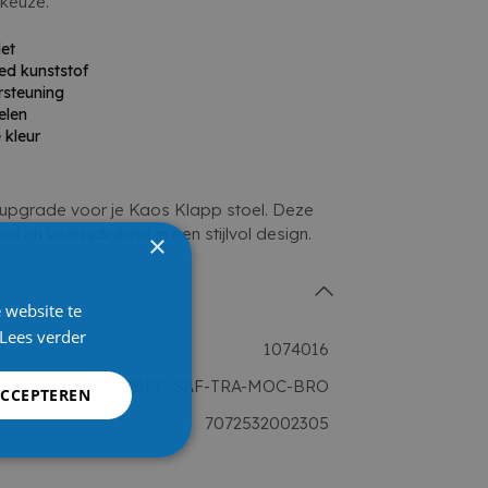
keuze.
let
d kunststof
rsteuning
elen
 kleur
upgrade voor je Kaos Klapp stoel. Deze
id en veelzijdigheid in een stijlvol design.
×
 website te
Lees verder
1074016
rancier
KA-BPP-SAF-TRA-MOC-BRO
ACCEPTEREN
7072532002305