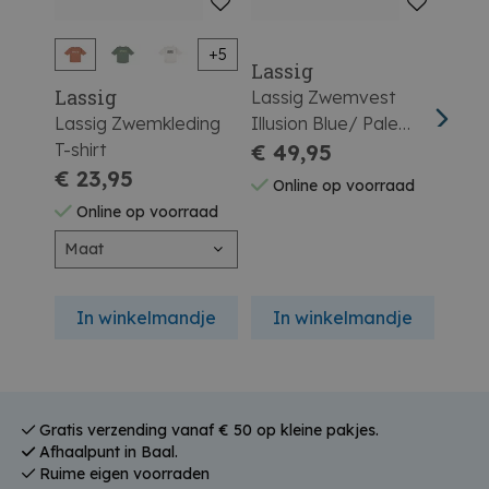
+5
Lassig
Lass
Lassig
Lassig Zwemvest
Lass
Lassig Zwemkleding
Illusion Blue/ Pale
Pale
T-shirt
Yellow 2-3 Jaar
€ 49,95
Jaar
€ 4
€ 23,95
Online op voorraad
On
Online op voorraad
Maat
In winkelmandje
In winkelmandje
In
Gratis verzending vanaf € 50 op kleine pakjes.
Afhaalpunt in Baal.
Ruime eigen voorraden