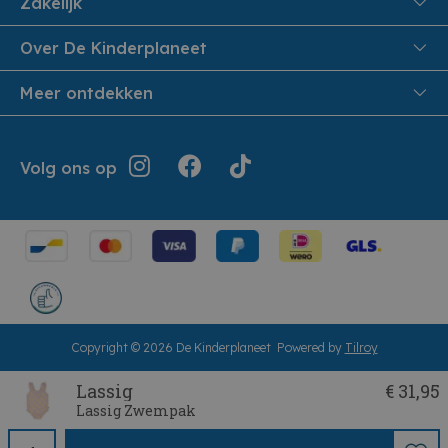
Zakelijk
Veiligheid en Privacy
Onthaalouders
Over De Kinderplaneet
Veilig Betalen
Over ons
Meer ontdekken
Levering aan huis
Werken bij De Kinderplaneet
Retouren en Service
Inspiratie
Geschiedenis
Jouw bestelling
Folders
Volg ons op
Openingsuren
Algemene voorwaarden
Terugroepacties
Showroom
Cookie instellingen
Cadeaubonnen
Herroepingsrecht
Copyright © 2026 De Kinderplaneet
Powered by
Tilroy
Lassig
€ 31,95
Lassig Zwempak