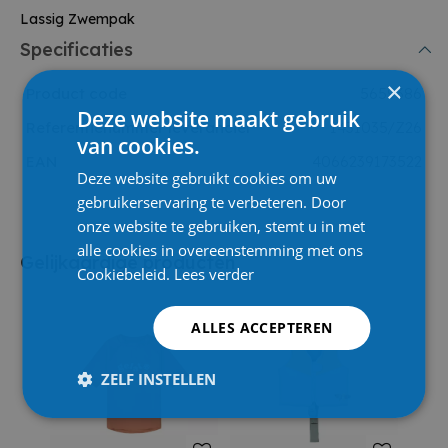
Lassig Zwempak
Specificaties
×
Product code
5659386
Deze website maakt gebruik
Referentienummer leverancier
1431035/Z26
van cookies.
EAN
4066239173522
Deze website gebruikt cookies om uw
gebruikerservaring te verbeteren. Door
onze website te gebruiken, stemt u in met
alle cookies in overeenstemming met ons
Gelijkaardige producten
Cookiebeleid.
Lees verder
ALLES ACCEPTEREN
ZELF INSTELLEN