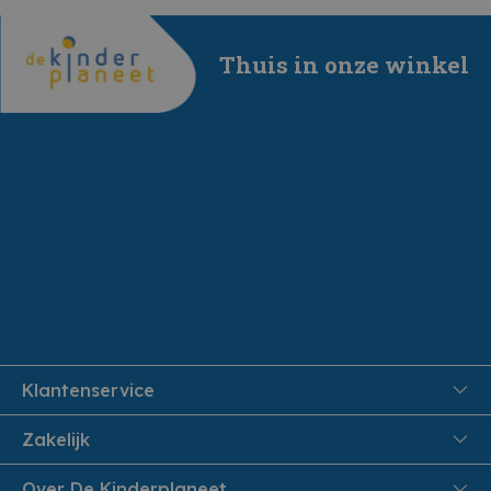
Thuis in onze winkel
Klantenservice
FAQ
Zakelijk
Veiligheid en Privacy
Onthaalouders
Over De Kinderplaneet