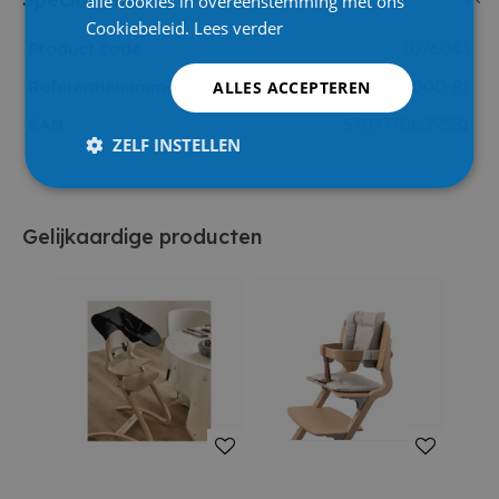
alle cookies in overeenstemming met ons
Cookiebeleid.
Lees verder
Product code
1076043
Referentienummer leverancier
301000-81
ALLES ACCEPTEREN
EAN
5707770609581
ZELF INSTELLEN
Gelijkaardige producten