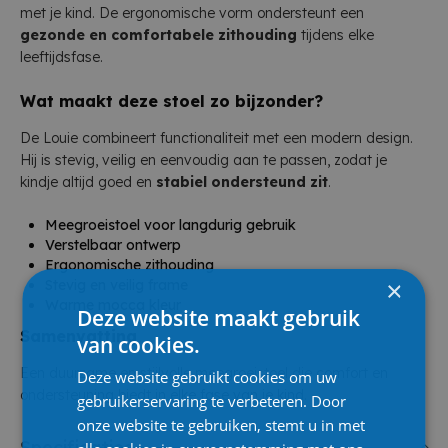
met je kind. De ergonomische vorm ondersteunt een
gezonde en comfortabele zithouding
tijdens elke
leeftijdsfase.
Wat maakt deze stoel zo bijzonder?
De Louie combineert functionaliteit met een modern design.
Hij is stevig, veilig en eenvoudig aan te passen, zodat je
kindje altijd goed en
stabiel ondersteund zit
.
Meegroeistoel voor langdurig gebruik
Verstelbaar ontwerp
Ergonomische zithouding
×
Stevig en veilig frame
Warme mocca kleur
Deze website maakt gebruik
Samenvatting
van cookies.
Een duurzame en stijlvolle meegroeistoel die comfort en
Deze website gebruikt cookies om uw
ondersteuning biedt in elke fase van je kind.
gebruikerservaring te verbeteren. Door
onze website te gebruiken, stemt u in met
Specificaties