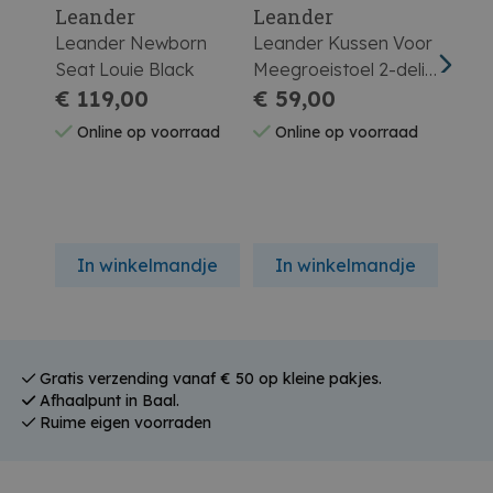
Leander
Leander
Lea
Leander Newborn
Leander Kussen Voor
Lean
Seat Louie Black
Meegroeistoel 2-delig
Meeg
€ 119,00
Cappuccino
€ 59,00
Blac
€ 5
Online op voorraad
Online op voorraad
On
In winkelmandje
In winkelmandje
In
Gratis verzending vanaf € 50 op kleine pakjes.
Afhaalpunt in Baal.
Ruime eigen voorraden