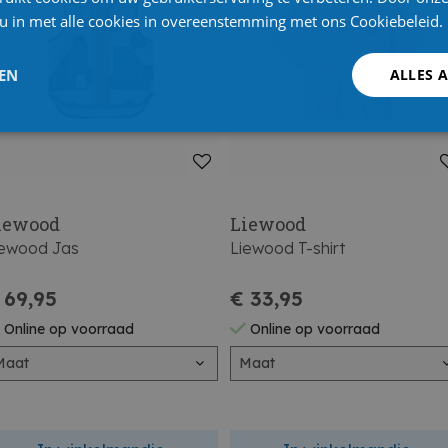
 u in met alle cookies in overeenstemming met ons Cookiebeleid.
LEN
ALLES 
iewood
Liewood
iewood Jas
Liewood T-shirt
 69,95
€ 33,95
Online op voorraad
Online op voorraad
Maat
Maat