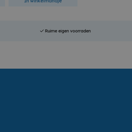
In winkelmandje
In winkelmandj
Ruime eigen voorraden