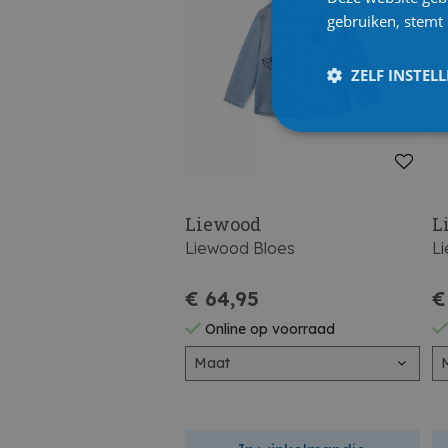
gebruiken, stemt
ZELF INSTEL
Liewood
L
Liewood Bloes
L
€ 64,95
€
Online op voorraad
Maat