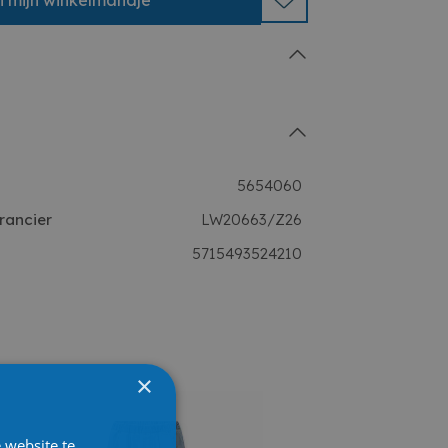
n
mijn
winkelmandje
5654060
rancier
LW20663/Z26
5715493524210
×
 website te