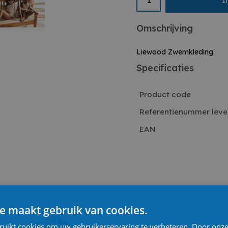
I
Omschrijving
Liewood Zwemkleding
Specificaties
Product code
Referentienummer leve
EAN
e maakt gebruik van cookies.
ruikt cookies om uw gebruikerservaring te verbeteren. Door onze