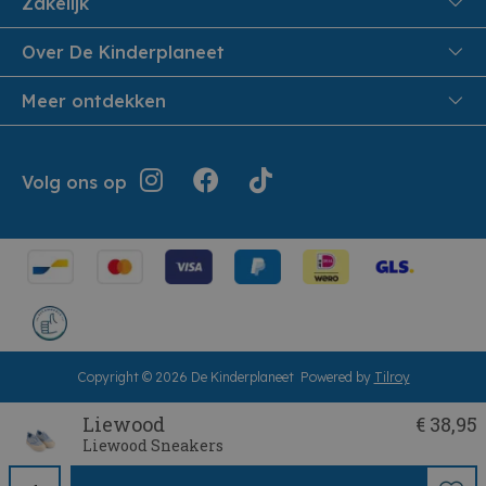
Zakelijk
Veiligheid en Privacy
Onthaalouders
Over De Kinderplaneet
Veilig Betalen
Over ons
Meer ontdekken
Levering aan huis
Werken bij De Kinderplaneet
Retouren en Service
Inspiratie
Geschiedenis
Jouw bestelling
Folders
Volg ons op
Openingsuren
Algemene voorwaarden
Terugroepacties
Showroom
Cookie instellingen
Cadeaubonnen
Herroepingsrecht
Copyright © 2026 De Kinderplaneet
Powered by
Tilroy
Liewood
€ 38,95
Liewood Sneakers