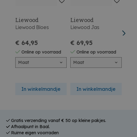
Liewood
Liewood
Lie
Liewood Bloes
Liewood Jas
Liew
€ 64,95
€ 69,95
€ 3
Online op voorraad
Online op voorraad
On
Maat
Maat
Maa
In winkelmandje
In winkelmandje
In
Gratis verzending vanaf € 50 op kleine pakjes.
Afhaalpunt in Baal.
Ruime eigen voorraden