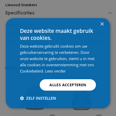
Liewood Sneakers
Specificaties
×
Product code
5654070
Deze website maakt gebruik
Referentienummer leverancier
LW20736/Z26
van cookies.
EAN
5715493528379
Deze website gebruikt cookies om uw
gebruikerservaring te verbeteren. Door
onze website te gebruiken, stemt u in met
alle cookies in overeenstemming met ons
Gelijkaardige producten
Cookiebeleid.
Lees verder
ALLES ACCEPTEREN
ZELF INSTELLEN