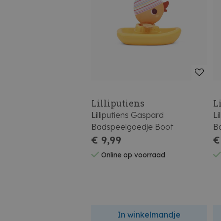
Lilliputiens
L
Lilliputiens Gaspard
Li
Badspeelgoedje Boot
B
€ 9,99
€
Online op voorraad
In winkelmandje