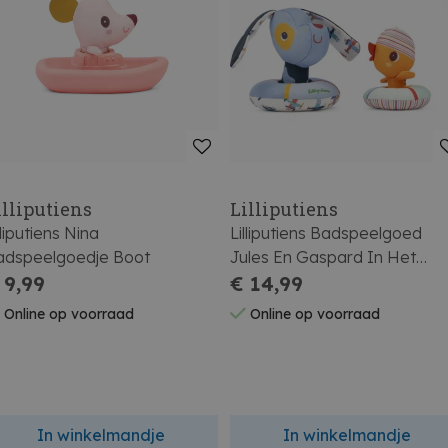
illiputiens
Lilliputiens
lliputiens Nina
Lilliputiens Badspeelgoed
adspeelgoedje Boot
Jules En Gaspard In Het
 9,99
Water
€ 14,99
Online op voorraad
Online op voorraad
In winkelmandje
In winkelmandje