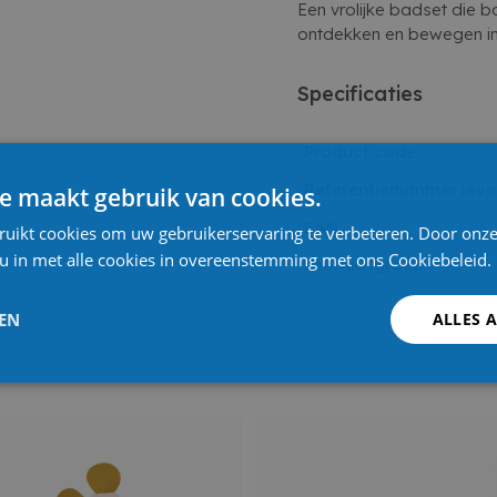
Een vrolijke badset die b
ontdekken en bewegen in 
Specificaties
Product code
Referentienummer leve
e maakt gebruik van cookies.
EAN
ruikt cookies om uw gebruikerservaring te verbeteren. Door onze
 u in met alle cookies in overeenstemming met ons Cookiebeleid.
Leeftijdsgroep
LEN
ALLES 