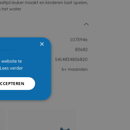
adtijd leuker maakt en kinderen laat spelen,
het water.
1073946
×
rancier
83682
5414834836820
 website te
Lees verder
6+ maanden
ACCEPTEREN