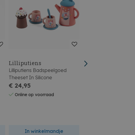
Lilliputiens
Lilliputiens
Lilliputiens Badspeelgoed
Lilliputiens Badspeelg
Theeset In Silicone
Zuignap Jeanne En Ha
€ 24,95
Badvriendjes
€ 19,95
Online op voorraad
Online op voorraad
In winkelmandje
In winkelmandj