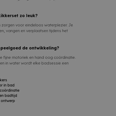
ikkerset zo leuk?
s
zorgen voor eindeloos waterplezier. Je
n, vangen en verplaatsen tijdens het
speelgoed de ontwikkeling?
e fijne motoriek en hand oog coördinatie.
len in water wordt elke badsessie een
kers
r in bad
 coördinatie
en badtijd
k ontwerp