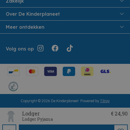
Zakelijk
Veiligheid en Privacy
Onthaalouders
Over De Kinderplaneet
Veilig Betalen
Over ons
Meer ontdekken
Levering aan huis
Werken bij De Kinderplaneet
Retouren en Service
Inspiratie
Geschiedenis
Jouw bestelling
Folders
Volg ons op
Openingsuren
Algemene voorwaarden
Terugroepacties
Showroom
Cookie instellingen
Cadeaubonnen
Herroepingsrecht
Copyright © 2026 De Kinderplaneet
Powered by
Tilroy
Lodger
€ 24,90
Lodger Pyjama