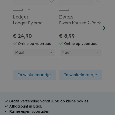
Lodger
Ewers
Ewe
Lodger Pyjama
Ewers Kousen 2-Pack
Ewer
€ 24,90
€ 8,99
€ 7
Online op voorraad
Online op voorraad
On
Maat
Maat
In winkelmandje
In winkelmandje
In
Gratis verzending vanaf € 50 op kleine pakjes.
Afhaalpunt in Baal.
Ruime eigen voorraden