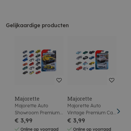
Gelijkaardige producten
Majorette
Majorette
Majo
Majorette Auto
Majorette Auto
Majo
Showroom Premium
Vintage Premium Car
Show
Car Assortiment
€ 3,99
Assortiment
€ 3,99
Car 
€ 5
Online op voorraad
Online op voorraad
On