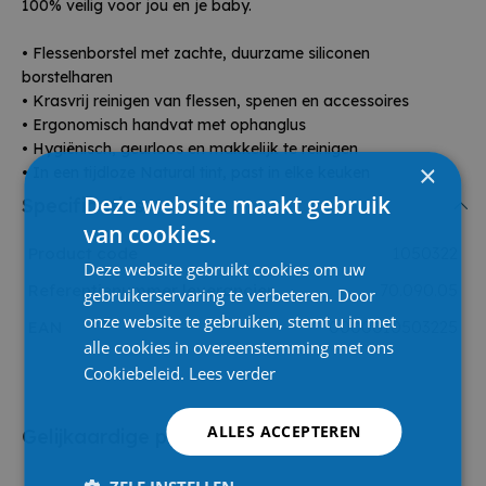
100% veilig voor jou en je baby.
• Flessenborstel met zachte, duurzame siliconen
borstelharen
• Krasvrij reinigen van flessen, spenen en accessoires
• Ergonomisch handvat met ophanglus
• Hygiënisch, geurloos en makkelijk te reinigen
×
• In een tijdloze Natural tint, past in elke keuken
Deze website maakt gebruik
Specificaties
van cookies.
Product code
1050322
Deze website gebruikt cookies om uw
Referentienummer leverancier
70.090.05
gebruikerservaring te verbeteren. Door
onze website te gebruiken, stemt u in met
EAN
0000010503225
alle cookies in overeenstemming met ons
Cookiebeleid.
Lees verder
ALLES ACCEPTEREN
Gelijkaardige producten