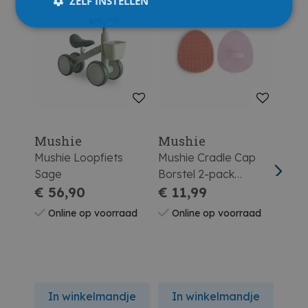
ZELF INSTELLEN
Mushie
Mushie
Mus
Mushie Loopfiets
Mushie Cradle Cap
Mush
Sage
Borstel 2-pack
Vier
€ 56,90
Rose/soft Lilac
€ 11,99
(2pc
€ 1
Online op voorraad
Online op voorraad
On
In winkelmandje
In winkelmandje
In