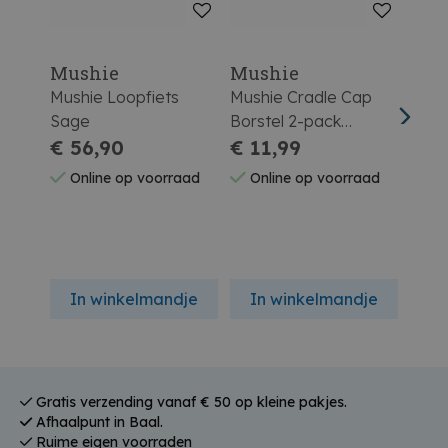
Mushie
Mushie
Mus
Mushie Loopfiets
Mushie Cradle Cap
Mush
Sage
Borstel 2-pack
Vier
€ 56,90
Rose/soft Lilac
€ 11,99
(2pc
€ 1
Online op voorraad
Online op voorraad
On
In winkelmandje
In winkelmandje
In
Gratis verzending vanaf € 50 op kleine pakjes.
Afhaalpunt in Baal.
Ruime eigen voorraden