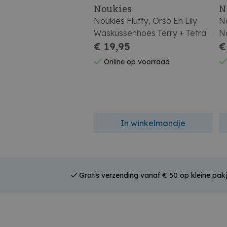
Noukies
N
Noukies Fluffy, Orso En Lily
No
Waskussenhoes Terry + Tetra
N
White
€ 19,95
€
Online op voorraad
In winkelmandje
Gratis verzending vanaf € 50 op kleine pakj