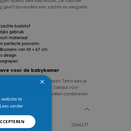
gen tijdens elke luierwissel. De stijlvolle
ing geeft bovendien een zachte en elegante
zachte badstof
ijks gebruik
isch materiaal
een perfecte pasvorm
dkussens van 45 × 67 cm
s design
nbegrepen
have voor de babykamer
×
Flowers Aankleedkussenhoes Tetra kies je
n een stijlvolle afwerking. Ideaal voor
 en een warme uitstraling willen combineren.
 website te
Lees verder
ACCEPTEREN
1066177