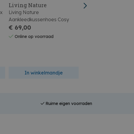
Living Nature
Timboo
ix
Living Nature
Timboo Topper voor
Aankleedkussenhoes Cosy
Aankleedkussen Raspb
€ 69,00
Rose
€ 27,90
Online op voorraad
Online op voorraad
In winkelmandje
In winkelmandj
Ruime eigen voorraden