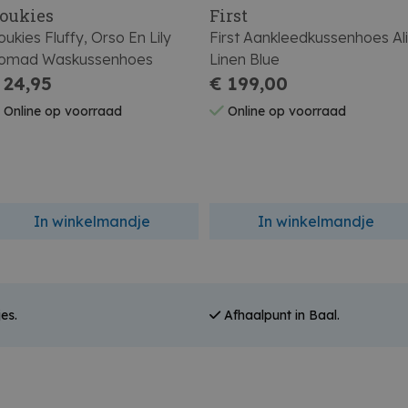
oukies
First
ukies Fluffy, Orso En Lily
First Aankleedkussenhoes Al
omad Waskussenhoes
Linen Blue
 24,95
€ 199,00
Online op voorraad
Online op voorraad
In winkelmandje
In winkelmandje
es.
Afhaalpunt in Baal.