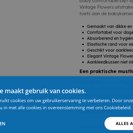
baby comfortabel blijft lig
Vintage Flowers uitstral
toets aan de babykamer.
Gemaakt van dikke en 
Comfortabel voor dagel
Absorberend en hygiën
Elastische rand voor 
Geschikt voor aanklee
Elegant Vintage Flower
Aankleedkussen niet i
Een praktische must
Met de Noukies Vintage 
voor comfort, zachtheid e
e maakt gebruik van cookies.
ouders die functionaliteit
ruikt cookies om uw gebruikerservaring te verbeteren. Door onze
 u in met alle cookies in overeenstemming met ons Cookiebeleid.
Specificaties
LEN
ALLES 
Product code