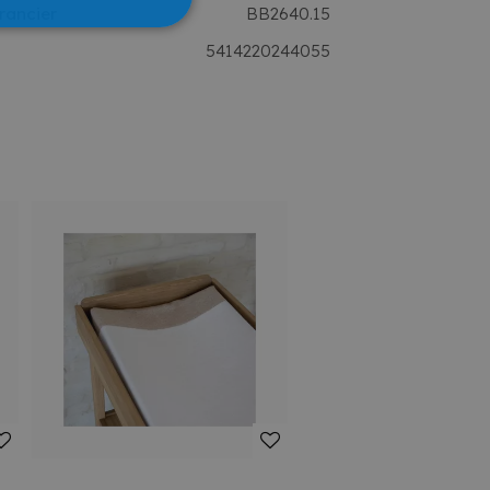
rancier
BB2640.15
5414220244055