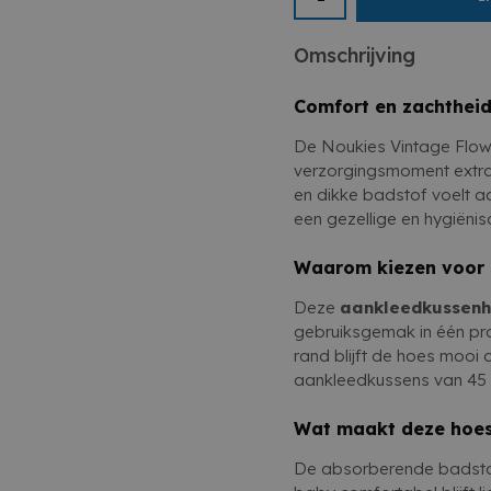
je voor comfort, zachthe
Aankleedkussen niet i
voor ouders die function
Omschrijving
combineren.
Comfort en zachtheid
De Noukies Vintage Flow
verzorgingsmoment extra
en dikke badstof voelt 
een gezellige en hygiëni
Waarom kiezen voor
Deze
aankleedkussen
gebruiksgemak in één pra
rand blijft de hoes mooi 
aankleedkussens van 45 
Wat maakt deze hoes 
De absorberende badstof