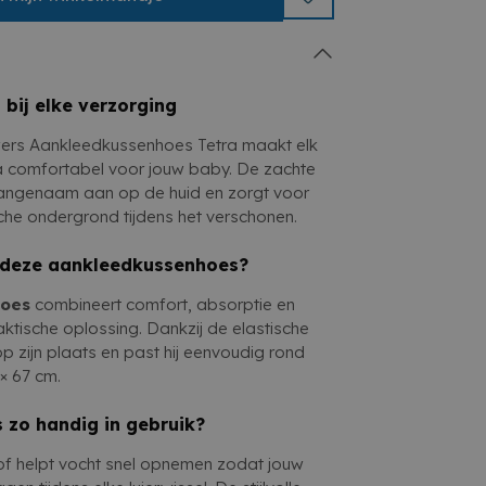
id en een stijlvolle afwerking. Ideaal
nbegrepen
aliteit en een warme uitstraling willen
 bij elke verzorging
ers Aankleedkussenhoes Tetra maakt elk
 comfortabel voor jouw baby. De zachte
aangenaam aan op de huid en zorgt voor
sche ondergrond tijdens het verschonen.
 deze aankleedkussenhoes?
hoes
combineert comfort, absorptie en
ktische oplossing. Dankzij de elastische
op zijn plaats en past hij eenvoudig rond
× 67 cm.
zo handig in gebruik?
 helpt vocht snel opnemen zodat jouw