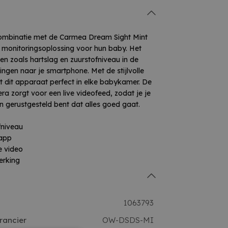
ombinatie met de Carmea Dream Sight Mint
 monitoringsoplossing voor hun baby. Het
en zoals hartslag en zuurstofniveau in de
ingen naar je smartphone. Met de stijlvolle
t dit apparaat perfect in elke babykamer. De
 zorgt voor een live videofeed, zodat je je
 en gerustgesteld bent dat alles goed gaat.
fniveau
 app
e video
werking
1063793
rancier
OW-DSDS-MI