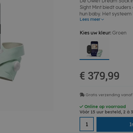
De Owlet Dream Sock 
Sight Mint biedt ouder
hun baby. Het systeem h
Lees meer
zuurstofniveau in de ga
smartphone. Met de stijl
Kies uw kleur:
Groen
apparaat perfect in e
camera zorgt voor een liv
beeld hebt en gerustges
• Meet hartslag en zuur
• Real-time meldingen 
€ 379,99
• Inclusief camera voor 
• Stijlvolle mintkleurige
Gratis verzending vanaf 
Online op voorraad
Vóór 15 uur besteld, 2 à
I