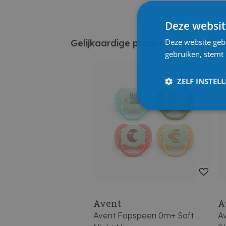
Deze websit
Deze website geb
Gelijkaardige producten
gebruiken, stemt
ZELF INSTEL
Avent
A
Avent Fopspeen 0m+ Soft
Av