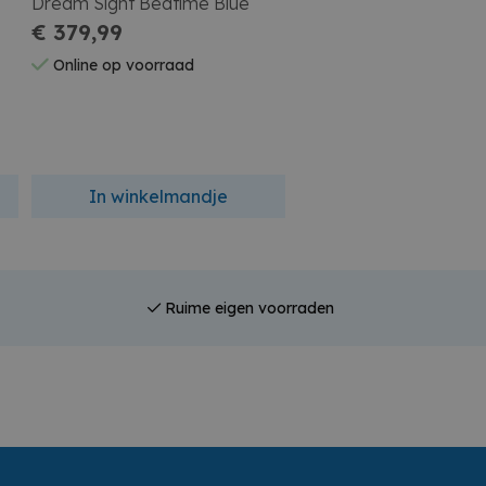
Dream Sight Bedtime Blue
Dream Sight Dusty Ro
€ 379,99
€ 379,99
Online op voorraad
Online op voorraad
In winkelmandje
In winkelmandj
Ruime eigen voorraden