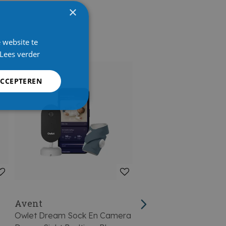
×
 website te
Lees verder
ACCEPTEREN
Avent
Avent
Owlet Dream Sock En Camera
Owlet Dream Sock En