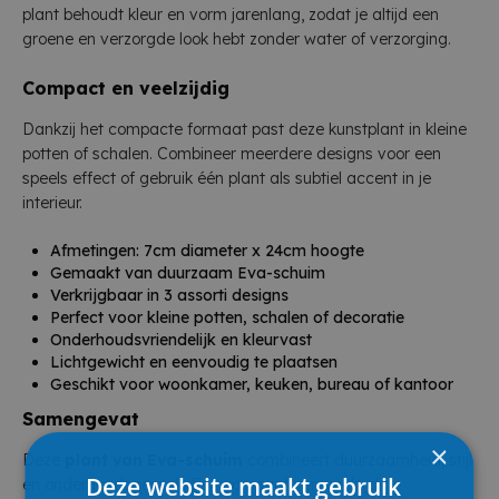
plant behoudt kleur en vorm jarenlang, zodat je altijd een
groene en verzorgde look hebt zonder water of verzorging.
Compact en veelzijdig
Dankzij het compacte formaat past deze kunstplant in kleine
potten of schalen. Combineer meerdere designs voor een
speels effect of gebruik één plant als subtiel accent in je
interieur.
Afmetingen: 7cm diameter x 24cm hoogte
Gemaakt van duurzaam Eva-schuim
Verkrijgbaar in 3 assorti designs
Perfect voor kleine potten, schalen of decoratie
Onderhoudsvriendelijk en kleurvast
Lichtgewicht en eenvoudig te plaatsen
Geschikt voor woonkamer, keuken, bureau of kantoor
Samengevat
×
Deze
plant van Eva-schuim
combineert duurzaamheid, stijl
Deze website maakt gebruik
en onderhoudsgemak. Een compacte en veelzijdige