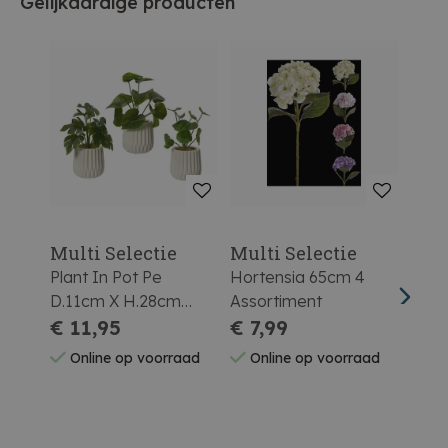
Gelijkaardige producten
Multi Selectie
Multi Selectie
Mult
Plant In Pot Pe
Hortensia 65cm 4
Tulp
D.11cm X H.28cm
Assortiment
Asso
Groen/wit 3
€ 11,95
€ 7,99
€ 2
Assortiment
Online op voorraad
Online op voorraad
On