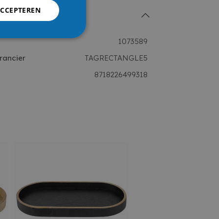
ACCEPTEREN
1073589
rancier
TAGRECTANGLE5
8718226499318