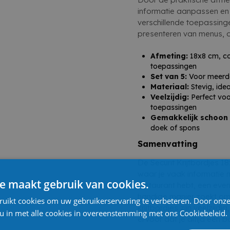
informatie aanpassen en h
verschillende toepassinge
presenteren van menus, of
Afmeting:
18x8 cm, co
toepassingen
Set van 5:
Voor meerder
Materiaal:
Stevig, idea
Veelzijdig:
Perfect voo
toepassingen
Gemakkelijk schoon
doek of spons
Samenvatting
De Securit Krijtbordjes 1
waar je vaak informatie 
e maakt gebruik van cookies.
restaurant hebt, een ev
handige manier zoekt om
ruikt cookies om uw gebruikerservaring te verbeteren. Door onze
krijtbordjes zijn veelzijdig
 u in met alle cookies in overeenstemming met ons Cookiebeleid.
ervoor dat je altijd een b