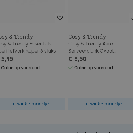
osy & Trendy
Cosy & Trendy
sy & Trendy Essentials
Cosy & Trendy Aurä
eritiefvork Koper 6 stuks
Serveerplank Ovaal
 5,95
23x11,3xh2cm Natuur
€ 8,50
Online op voorraad
Online op voorraad
In winkelmandje
In winkelmandje