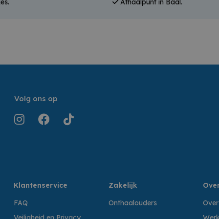
es.
Afhaalpunt in Baal.
Volg ons op
Klantenservice
Zakelijk
Over
FAQ
Onthaalouders
Over
Veiligheid en Privacy
Werk