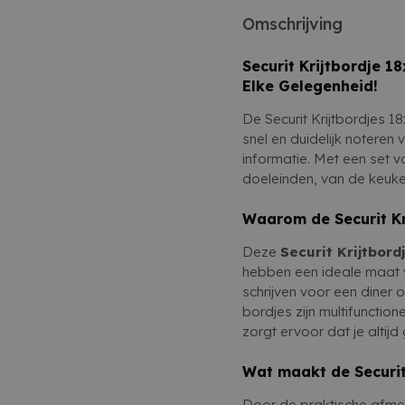
ruimte waar je vaak inf
Gemakkelijk schoon 
Omschrijving
je nu een restaurant he
een doek of spons
gewoon een handige ma
schrijven, deze krijtbordj
Securit Krijtbordje 18
set van 5 zorgt ervoor d
Elke Gelegenheid!
De Securit Krijtbordjes 1
snel en duidelijk notere
informatie. Met een set v
doeleinden, van de keuke
Waarom de Securit Kr
Deze
Securit Krijtbord
hebben een ideale maat v
schrijven voor een diner
bordjes zijn multifunction
zorgt ervoor dat je altijd
Wat maakt de Securit
Door de praktische afmeti