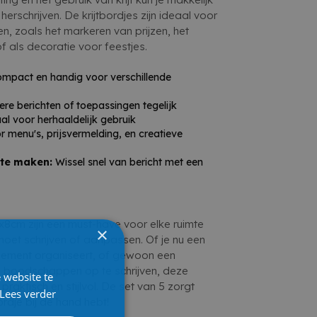
erschrijven. De krijtbordjes zijn ideaal voor
n, zoals het markeren van prijzen, het
 als decoratie voor feestjes.
mpact en handig voor verschillende
e berichten of toepassingen tegelijk
al voor herhaaldelijk gebruik
r menu's, prijsvermelding, en creatieve
 te maken:
Wissel snel van bericht met een
8x8cm zijn een must-have voor elke ruimte
×
moet schrijven of aanpassen. Of je nu een
enement organiseert, of gewoon een
 boodschappen op te schrijven, deze
 website te
, praktisch en stijlvol. De set van 5 zorgt
Lees verder
ordje bij de hand hebt!