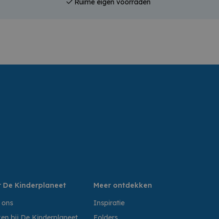
Ruime eigen voorraden
 De Kinderplaneet
Meer ontdekken
 ons
Inspiratie
en bij De Kinderplaneet
Folders