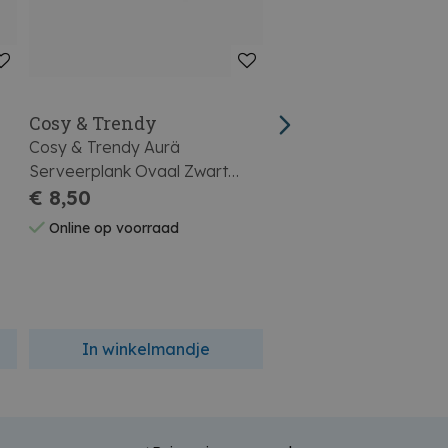
Cosy & Trendy
Tala
Cosy & Trendy Aurä
Tala Performance
Serveerplank Ovaal Zwart
Cocktaillepel 4stuks
23x11,3xh2cm
€ 8,50
€ 5,95
Online op voorraad
Online op voorraad
In winkelmandje
In winkelmandj