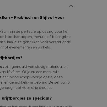
ormatie moet schrijven of aanpassen. Of
te maken:
Wissel snel van bericht met
bt, een evenement organiseert, of
nier zoekt om boodschappen op te
es zijn veelzijdig, praktisch en stijlvol. De
x8cm - Praktisch en Stijlvol voor
at je altijd een bordje bij de hand hebt!
8x8cm zijn de perfecte oplossing voor het
n van boodschappen, menu's, of belangrijke
an 5 kun je ze gebruiken voor verschillende
n tot evenementen en winkels.
ijtbordjes?
jes
zijn gemaakt van stevig materiaal en
an 18x8 cm. Of je nu een menu wilt
 of een boodschap voor je gezin, deze
eel en gemakkelijk in gebruik. De set van 5
 genoeg hebt voor al je creaties!
 Krijtbordjes zo speciaal?
ng en het gebruik van krijt kun je makkelijk