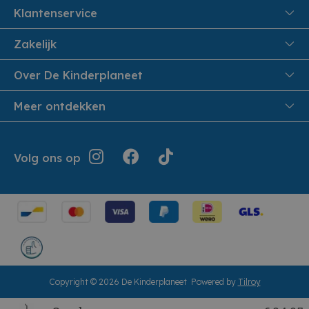
Klantenservice
FAQ
Zakelijk
Veiligheid en Privacy
Onthaalouders
Over De Kinderplaneet
Veilig Betalen
Over ons
Meer ontdekken
Levering aan huis
Werken bij De Kinderplaneet
Retouren en Service
Inspiratie
Geschiedenis
Jouw bestelling
Folders
Volg ons op
Openingsuren
Algemene voorwaarden
Terugroepacties
Showroom
Cookie instellingen
Cadeaubonnen
Herroepingsrecht
Copyright © 2026 De Kinderplaneet
Powered by
Tilroy