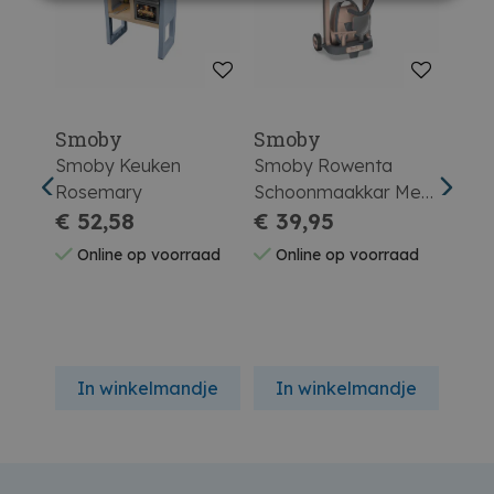
Smoby
Smoby
Smo
se
Smoby Keuken
Smoby Rowenta
Smob
Rosemary
Schoonmaakkar Met
Kapt
€ 52,58
Stofzuiger
€ 39,95
€ 6
aad
Online op voorraad
Online op voorraad
On
dje
In winkelmandje
In winkelmandje
In