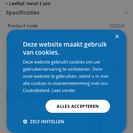
• Leeftijd: Vanaf 2 jaar
Specificaties
Product code
1011161
×
Referentienummer leverancier
810924
Deze website maakt gebruik
EAN
3032168109247
van cookies.
Inhoud
1.000000
Deze website gebruikt cookies om uw
Leeftijdsgroep
2+ jaar
gebruikerservaring te verbeteren. Door
onze website te gebruiken, stemt u in met
alle cookies in overeenstemming met ons
Cookiebeleid.
Lees verder
Gelijkaardige producten
ALLES ACCEPTEREN
ZELF INSTELLEN