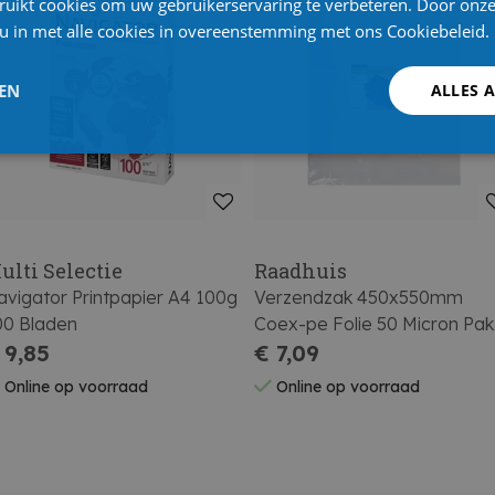
ruikt cookies om uw gebruikerservaring te verbeteren. Door onze
 u in met alle cookies in overeenstemming met ons Cookiebeleid.
LEN
ALLES 
ulti Selectie
Raadhuis
vigator Printpapier A4 100g
Verzendzak 450x550mm
00 Bladen
Coex-pe Folie 50 Micron Pak
 9,85
Van 25 Stuks
€ 7,09
Online op voorraad
Online op voorraad