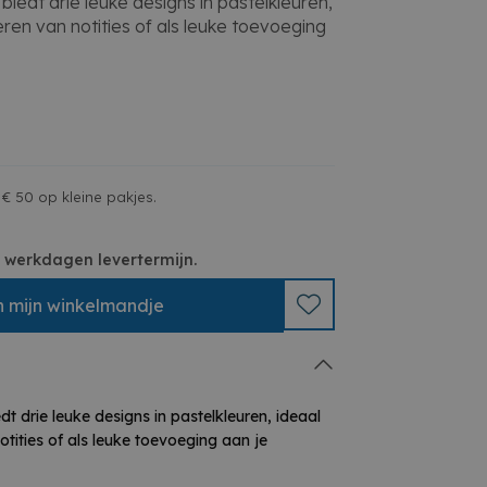
 biedt drie leuke designs in pastelkleuren,
ren van notities of als leuke toevoeging
n
en reminders
op kantoor
projecten
€ 50 op kleine pakjes.
 3 werkdagen levertermijn.
n
mijn
winkelmandje
dt drie leuke designs in pastelkleuren, ideaal
tities of als leuke toevoeging aan je