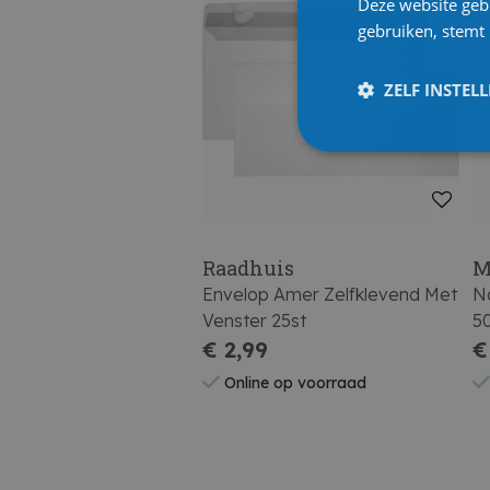
Deze website geb
gebruiken, stemt
ZELF INSTEL
Raadhuis
M
Envelop Amer Zelfklevend Met
Na
Venster 25st
5
€ 2,99
€
Online op voorraad