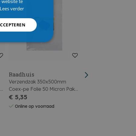
 website te
Lees verder
ACCEPTEREN
Raadhuis
Raadhuis
Verzendzak 350x500mm
Verzendzak 240x325
Coex-pe Folie 50 Micron Pak
Coex-pe Folie 50 Micr
Van 25 Stuks
€ 5,35
Van 25 Stuks
€ 2,99
Online op voorraad
Online op voorraad