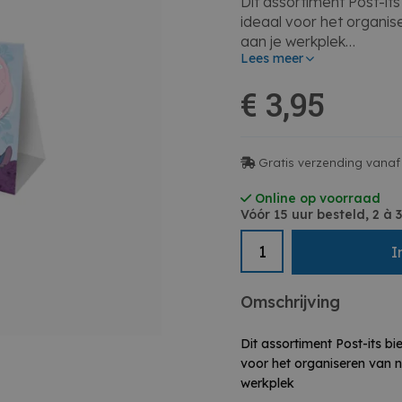
Dit assortiment Post-its
ideaal voor het organise
aan je werkplek
Lees meer
• Drie pastel ontwerpe
€ 3,95
• Ideaal voor notities 
• Handig voor thuis of 
• Leuk voor creatieve 
Gratis verzending vanaf 
Online op voorraad
Vóór 15 uur besteld, 2 à
I
Omschrijving
Dit assortiment Post-its bie
voor het organiseren van no
werkplek