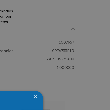
eminders
kantoor
ecten
1007657
rancier
CP76733PTR
5903686375408
1.000000
×