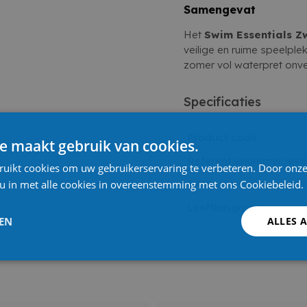
Samengevat
Het
Swim Essentials 
veilige en ruime speelplek
zomer vol waterpret onve
Specificaties
Product code
e maakt gebruik van cookies.
Referentienummer leve
ruikt cookies om uw gebruikerservaring te verbeteren. Door onze
 u in met alle cookies in overeenstemming met ons Cookiebeleid.
EAN
Leeftijdsgroep
LEN
ALLES 