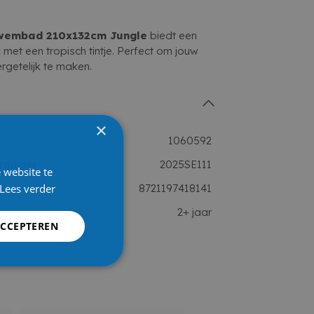
Zwembad 210x132cm Jungle
biedt een
 met een tropisch tintje. Perfect om jouw
rgetelijk te maken.
×
1060592
rancier
2025SE111
 website te
Lees verder
8721197418141
2+ jaar
ACCEPTEREN