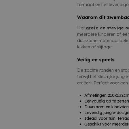
jouw zomer vol waterpre
formaat en het levendige
Waarom dit zwembad
Het
grote en stevige 
meerdere kinderen of ee
duurzame materiaal bele
lekken of slijtage.
Veilig en speels
De zachte randen en stab
terwijl het kleurrijke jung
creëert. Perfect voor een 
Afmetingen 210x132cm 
Eenvoudig op te zetten 
Duurzaam en kindvriend
Levendig jungle-design
Ideaal voor tuin, terra
Geschikt voor meerdere