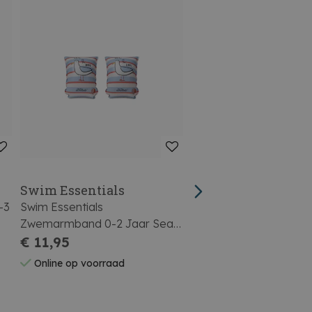
Swim Essentials
Swim Essentials
-3
Swim Essentials
Swim Essentials
Zwemarmband 0-2 Jaar Seas
Zwemarmband 2-6 Ja
The Day
€ 11,95
Mermazing
€ 11,95
Online op voorraad
Online op voorraad