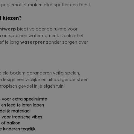
t onvergetelijk te maken.
 junglemotief maken elke spetter een feest.
 kiezen?
ontwerp
biedt voldoende ruimte voor
n ontspannen watermoment. Dankzij het
ef je lang
waterpret
zonder zorgen over
iele bodem garanderen veilig spelen,
le-design een vrolijke en uitnodigende sfeer
tropisch gevoel in je eigen tuin.
voor extra speelruimte
en leeg te laten lopen
elijk materiaal
 voor tropische vibes
s of balkon
 kinderen tegelijk