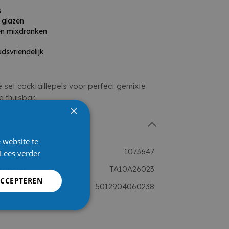
s
 glazen
 en mixdranken
svriendelijk
he set cocktaillepels voor perfect gemixte
 thuisbar.
×
 website te
1073647
Lees verder
rancier
TA10A26023
ACCEPTEREN
5012904060238