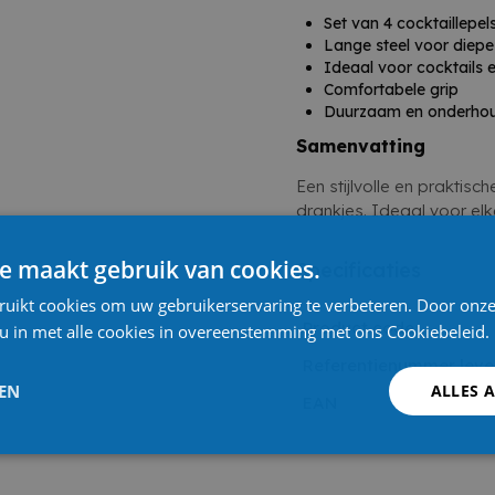
Set van 4 cocktaillepel
Lange steel voor diepe
Ideaal voor cocktails
Comfortabele grip
Duurzaam en onderhoud
Samenvatting
Een stijlvolle en praktisc
drankjes. Ideaal voor elke
e maakt gebruik van cookies.
Specificaties
ruikt cookies om uw gebruikerservaring te verbeteren. Door onze
Product code
 u in met alle cookies in overeenstemming met ons Cookiebeleid.
Referentienummer leve
LEN
ALLES 
EAN