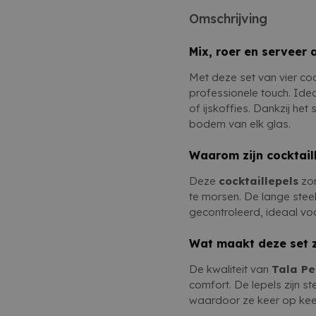
Omschrijving
Mix, roer en serveer 
Met deze set van vier coc
professionele touch. Idea
of ijskoffies. Dankzij he
bodem van elk glas.
Waarom zijn cocktail
Deze
cocktaillepels
zor
te morsen. De lange stee
gecontroleerd, ideaal voo
Wat maakt deze set z
De kwaliteit van
Tala P
comfort. De lepels zijn st
waardoor ze keer op keer 