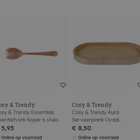
osy & Trendy
Cosy & Trendy
sy & Trendy Essentials
Cosy & Trendy Aurä
eritiefvork Koper 6 stuks
Serveerplank Ovaal
 5,95
23x11,3xh2cm Natuur
€ 8,50
Online op voorraad
Online op voorraad