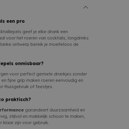
als een pro
ktaillepels geef je elke drank een
al voor het roeren van cocktails, longdrinks
t slanke ontwerp bereik je moeiteloos de
lepels onmisbaar?
gen voor perfect gemixte drankjes zonder
l en fijne grip maken roeren eenvoudig en
r thuisgebruik of feestjes.
o praktisch?
erformance
garandeert duurzaamheid en
evig, stijlvol en makkelijk schoon te maken,
klaar zijn voor gebruik.