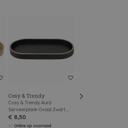
Cosy & Trendy
Securit
Cosy & Trendy Aurä
Securit Krijtbordje 18
Serveerplank Ovaal Zwart
5stuks
23x11,3xh2cm
€ 8,50
€ 8,99
Online op voorraad
Online op voorraad