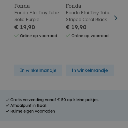
Fonda
Fonda
Fon
Fonda Etui Tiny Tube
Fonda Etui Tiny Tube
Fond
Solid Purple
Striped Coral Black
Stri
€ 19,90
€ 19,90
€ 1
Online op voorraad
Online op voorraad
On
In winkelmandje
In winkelmandje
In
Gratis verzending vanaf € 50 op kleine pakjes.
Afhaalpunt in Baal.
Ruime eigen voorraden