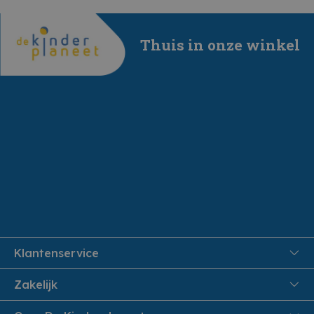
Thuis in onze winkel
Klantenservice
FAQ
Zakelijk
Veiligheid en Privacy
Onthaalouders