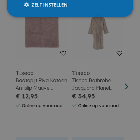
ZELF INSTELLEN
Tiseco
Tiseco
Tise
Badtapijt Riva Katoen
Tiseco Bathrobe
Tise
Antislip Mauve
Jacquard Flanel
Jacq
60X60Cm
€ 12,95
Pippa 120x100 Cm
€ 34,95
Pipp
€ 3
(l/xl) - Taupe
(s/m
Online op voorraad
Online op voorraad
On