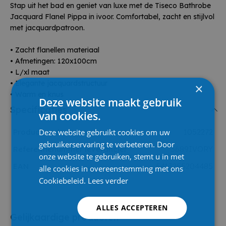
Stap uit het bad en geniet van luxe met de Tiseco Bathrobe
Jacquard Flanel Pippa in ivoor. Comfortabel, zacht en stijlvol
met jacquardpatroon.
• Zacht flanellen materiaal
• Afmetingen: 120x100cm
• L/xl maat
• Elegante jacquardstructuur
×
• Warm en knus
Deze website maakt gebruik
Specificaties
van cookies.
Deze website gebruikt cookies om uw
Product code
1052272
gebruikerservaring te verbeteren. Door
Referentienummer leverancier
3689IVORY
onze website te gebruiken, stemt u in met
EAN
5413255204485
alle cookies in overeenstemming met ons
Cookiebeleid.
Lees verder
ALLES ACCEPTEREN
Gelijkaardige producten