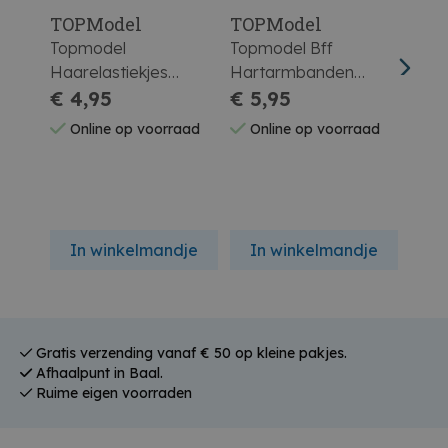
TOPModel
TOPModel
TOP
Topmodel
Topmodel Bff
Topm
Haarelastiekjes
Hartarmbanden
Sier
Assortiment
€ 4,95
Assortiment
€ 5,95
Blos
€ 1
Online op voorraad
Online op voorraad
On
In winkelmandje
In winkelmandje
In
Gratis verzending vanaf € 50 op kleine pakjes.
Afhaalpunt in Baal.
Ruime eigen voorraden