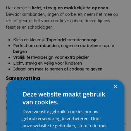
Het doosje is
licht, stevig en makkelijk te openen
.
Bewaar armbanden, ringen of oorbellen, neem het mee op
reis of gebruik het voor creatieve opbergideeën tijdens
feestjes en schooldagen.
Klein en kleurrijk Topmodel sieradendoosje
Perfect om armbanden, ringen en oorbellen in op te
bergen
Vrolijk festivaldesign voor extra plezier
Licht, stevig en veilig voor kinderen
Ideaal om mee te nemen of cadeau te geven
Samenvatting
×
Het
Topmodel Sieradendoosje Klein Festival Fun
Deze website maakt gebruik
combineert plezier, stijl en praktisch gebruik. Perfect voor
van cookies.
kinderen die hun sieraden willen bewaren en overal een
feestelijk tintje willen toevoegen!
Deze website gebruikt cookies om uw
gebruikerservaring te verbeteren. Door
Specificaties
onze website te gebruiken, stemt u in met