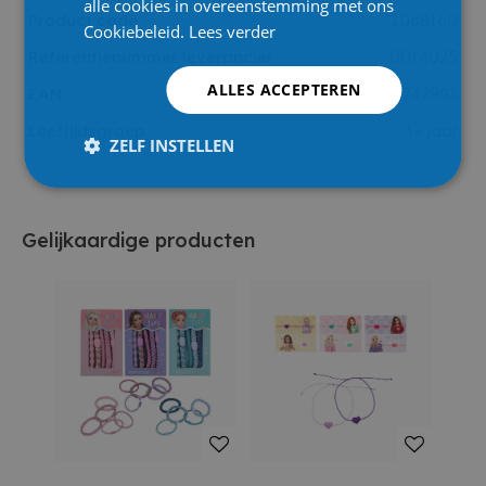
alle cookies in overeenstemming met ons
Product code
1068160
Cookiebeleid.
Lees verder
Referentienummer leverancier
0014025
ALLES ACCEPTEREN
EAN
4010070747893
Leeftijdsgroep
3+ jaar
ZELF INSTELLEN
Gelijkaardige producten