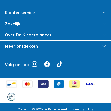
Klantenservice
FAQ
Zakelijk
Veiligheid en Privacy
Onthaalouders
Over De Kinderplaneet
Veilig Betalen
Over ons
Meer ontdekken
Levering aan huis
Werken bij De Kinderplaneet
Retouren en Service
Inspiratie
Geschiedenis
Jouw bestelling
Folders
Volg ons op
Openingsuren
Algemene voorwaarden
Terugroepacties
Showroom
Cookie instellingen
Cadeaubonnen
Herroepingsrecht
Copyright © 2026 De Kinderplaneet
Powered by
Tilroy