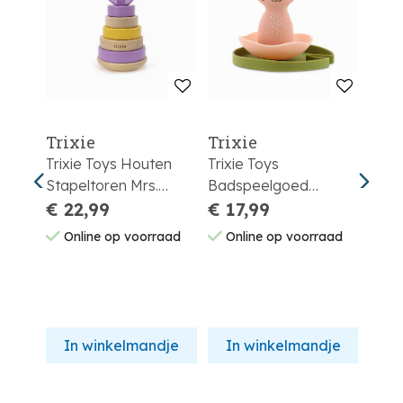
Trixie
Trixie
Trix
en
Trixie Toys Houten
Trixie Toys
Trixi
.
Stapeltoren Mrs.
Badspeelgoed
Stuks
Peacock
€ 22,99
Drijvende Bloem Mrs.
€ 17,99
€ 1
Cat
aad
Online op voorraad
Online op voorraad
On
dje
In winkelmandje
In winkelmandje
In