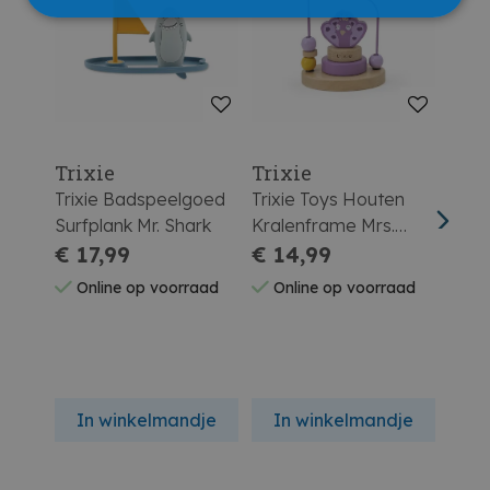
Trixie
Trixie
Trix
Trixie Badspeelgoed
Trixie Toys Houten
Trix
Surfplank Mr. Shark
Kralenframe Mrs.
Stap
€ 17,99
Peacock
€ 14,99
Peac
€ 2
Online op voorraad
Online op voorraad
On
In winkelmandje
In winkelmandje
In