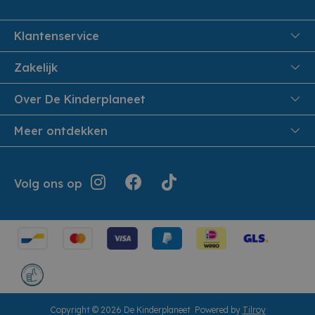
Klantenservice
FAQ
Zakelijk
Veiligheid en Privacy
Onthaalouders
Over De Kinderplaneet
Veilig Betalen
Over ons
Meer ontdekken
Levering aan huis
Werken bij De Kinderplaneet
Retouren en Service
Inspiratie
Geschiedenis
Jouw bestelling
Folders
Volg ons op
Openingsuren
Algemene voorwaarden
Terugroepacties
Showroom
Cookie instellingen
Cadeaubonnen
Herroepingsrecht
Copyright © 2026 De Kinderplaneet
Powered by
Tilroy