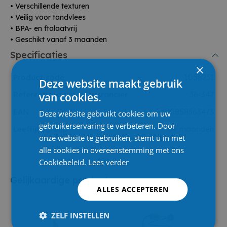
• Verschillende texturen
• Veilig voor tandvlees
• BPA- en ftalaatvrij
• Geschikt vanaf 3 maanden
Specificaties
×
Product code
1058231
Deze website maakt gebruik
Referentienummer leverancier
36-347
van cookies.
EAN
5400858363473
Deze website gebruikt cookies om uw
gebruikerservaring te verbeteren. Door
Leeftijdsgroep
0+ maanden
onze website te gebruiken, stemt u in met
alle cookies in overeenstemming met ons
Cookiebeleid.
Lees verder
Gelijkaardige producten
ALLES ACCEPTEREN
ZELF INSTELLEN