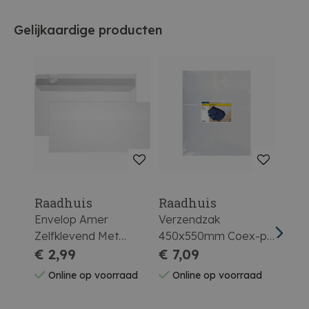
Gelijkaardige producten
Raadhuis
Raadhuis
Raa
Envelop Amer
Verzendzak
Verz
Zelfklevend Met
450x550mm Coex-pe
350
Venster 25st
€ 2,99
Folie 50 Micron Pak
€ 7,09
Foli
€ 5
Van 25 Stuks
Van 
Online op voorraad
Online op voorraad
On