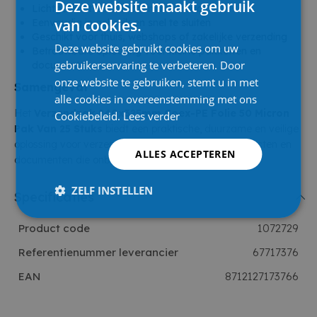
Deze website maakt gebruik
Lichtgewicht en duurzaam materiaal
van cookies.
Eenvoudig in gebruik en snel te sluiten
Geschikt voor thuis, webshops of zakelijke verzending
Deze website gebruikt cookies om uw
Betrouwbare oplossing voor kleine pakketten en
gebruikerservaring te verbeteren. Door
documenten
onze website te gebruiken, stemt u in met
Samengevat
alle cookies in overeenstemming met ons
Het
Verzendzak 240x325mm Coex-PE Folie 50 Micron
Cookiebeleid.
Lees verder
Pak Van 25 Stuks
biedt een praktische, duurzame en veilige
oplossing voor verzending. Perfect voor kleine producten en
ALLES ACCEPTEREN
documenten die onbeschadigd moeten aankomen.
ZELF INSTELLEN
Specificaties
Product code
1072729
Referentienummer leverancier
67717376
EAN
8712127173766