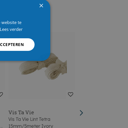
×
 website te
Lees verder
ACCEPTEREN
Vis Ta Vie
Vis Ta Vie
Vis Ta Vie Lint Tetra
Vis Ta Vie Portemonne
15mm/5meter Ivory
Rechthoekig 6 Stuks 