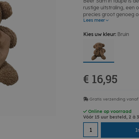
Beer Sam in taupe is de 
rustige uitstraling, ee
precies groot genoeg o
Lees meer
hem nu cadeau doet of z
Kies uw kleur:
Bruin
• Formaat: 25 cm hoog
• Superzacht en knuffel
• Neutrale taupekleur v
• Perfect geboortegesc
• Tijdloos en stijlvol ont
€ 16,95
Gratis verzending vanaf 
Online op voorraad
Vóór 15 uur besteld, 2 à
I