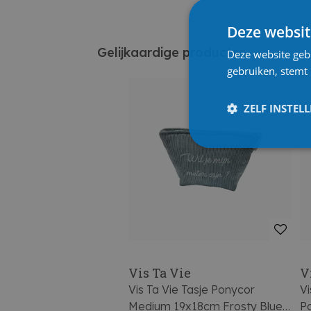
Deze websit
Gelijkaardige producten
Deze website geb
gebruiken, stemt
ZELF INSTEL
Vis Ta Vie
V
Vis Ta Vie Tasje Ponycor
Vi
Medium 19x18cm Frosty Blue
P