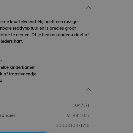
ieme knuffelvriend. Hij heeft een rustige
anbare teddytextuur en is precies groot
rtoe te nemen. Of je hem nu cadeau doet of
 ieders hart.
ar
 elke kinderkamer
 of troostvriendje
rp
1047171
rancier
VTV811017
0000010471715