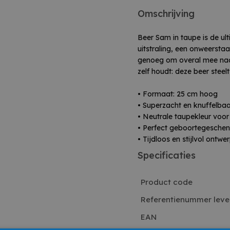
Omschrijving
Beer Sam in taupe is de ult
uitstraling, een onweersta
genoeg om overal mee naa
zelf houdt: deze beer steelt
• Formaat: 25 cm hoog
• Superzacht en knuffelba
• Neutrale taupekleur voor
• Perfect geboortegeschenk
• Tijdloos en stijlvol ontwe
Specificaties
Product code
Referentienummer leve
EAN