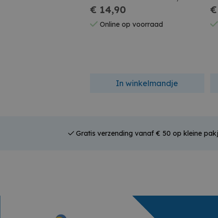
Wil Je Mij Meter Zijn?
€ 14,90
€
Online op voorraad
In winkelmandje
Gratis verzending vanaf € 50 op kleine pakj