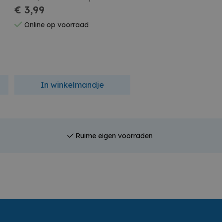
€ 3,99
Ponycor Dusty Rose
€ 14,90
Online op voorraad
Online op voorraad
In winkelmandje
In winkelmandj
Ruime eigen voorraden