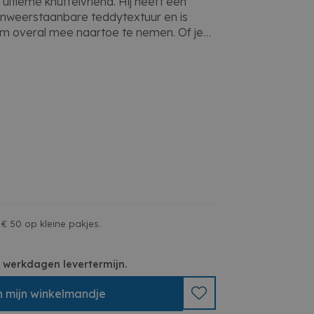
ultieme knuffelvriend. Hij heeft een
n onweerstaanbare teddytextuur en is
m overal mee naartoe te nemen. Of je
elf houdt: deze beer steelt ieders hart.
baar
oor elke kinderkamer
henk of troostvriendje
werp
€ 50 op kleine pakjes.
 3 werkdagen levertermijn.
n
mijn
winkelmandje