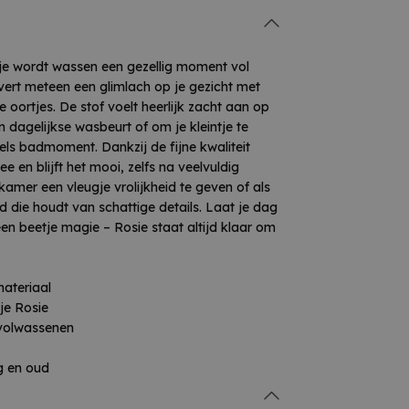
je wordt wassen een gezellig moment vol
overt meteen een glimlach op je gezicht met
e oortjes. De stof voelt heerlijk zacht aan op
en dagelijkse wasbeurt of om je kleintje te
els badmoment. Dankzij de fijne kwaliteit
 en blijft het mooi, zelfs na veelvuldig
kamer een vleugje vrolijkheid te geven of als
 die houdt van schattige details. Laat je dag
en beetje magie – Rosie staat altijd klaar om
materiaal
je Rosie
 volwassenen
g en oud