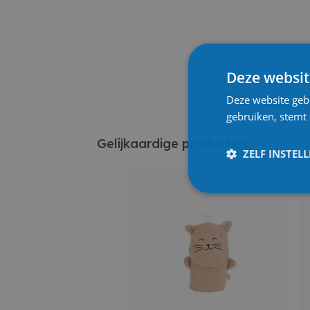
Deze websit
Deze website geb
gebruiken, stemt
Gelijkaardige producten
ZELF INSTEL