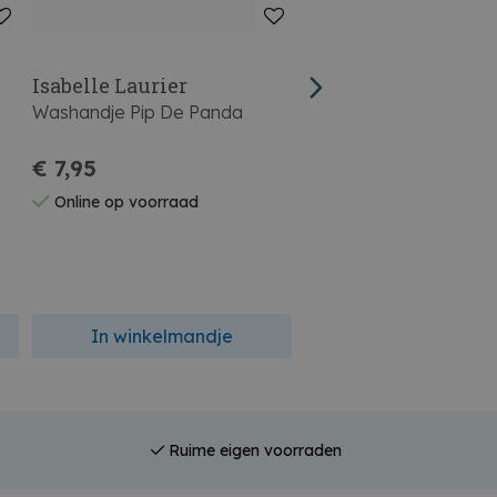
Isabelle Laurier
Isabelle Laurier
Washandje Pip De Panda
Handdoekje Pip De P
€ 7,95
€ 4,95
Online op voorraad
Online op voorraad
In winkelmandje
In winkelmandj
Ruime eigen voorraden