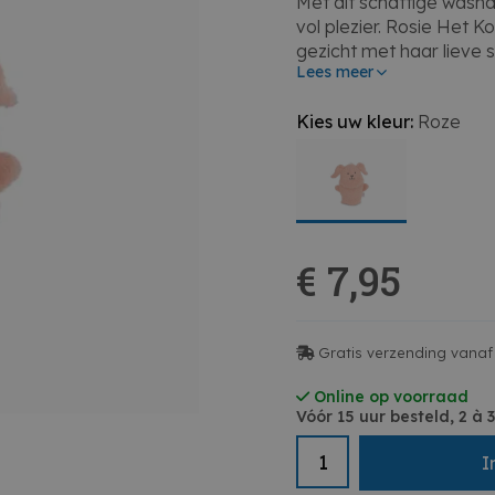
Met dit schattige wash
vol plezier. Rosie Het K
gezicht met haar lieve s
Lees meer
heerlijk zacht aan op je 
wasbeurt of om je klein
Kies uw kleur:
Roze
badmoment. Dankzij de f
mee en blijft het mooi, 
badkamer een vleugje vr
voor iemand die houdt v
beginnen of eindigen me
klaar om te helpen.
€ 7,95
• Zacht en huidvriendeli
• Speels design met koni
• Ideaal voor kinderen
Gratis verzending vanaf 
• Duurzaam en wasbaa
• Leuk cadeautje voor j
Online op voorraad
Vóór 15 uur besteld, 2 à
I