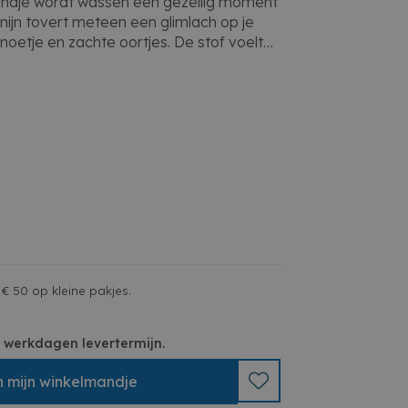
andje wordt wassen een gezellig moment
onijn tovert meteen een glimlach op je
noetje en zachte oortjes. De stof voelt
huid en is ideaal voor een dagelijkse
tje te laten genieten van een speels
ijne kwaliteit gaat dit washandje lang
zelfs na veelvuldig gebruik. Perfect om je
olijkheid te geven of als leuk cadeautje
an schattige details. Laat je dag
t een beetje magie – Rosie staat altijd
jk materiaal
jntje Rosie
 en volwassenen
€ 50 op kleine pakjes.
r
ong en oud
 3 werkdagen levertermijn.
n
mijn
winkelmandje