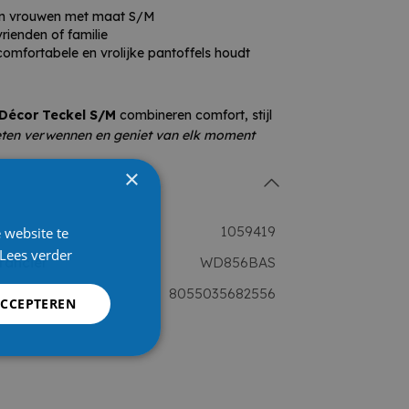
en vrouwen met maat S/M
rienden of familie
comfortabele en vrolijke pantoffels houdt
 Décor Teckel S/M
combineren comfort, stijl
eten verwennen en geniet van elk moment
×
1059419
 website te
Lees verder
rancier
WD856BAS
8055035682556
ACCEPTEREN