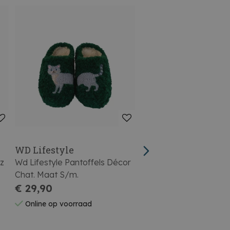
WD Lifestyle
WD Lifestyle
tz
Wd Lifestyle Pantoffels Décor
Wd Lifestyle Flessenko
Chat. Maat S/m.
Nepbont Zwart
€ 29,90
€ 16,90
Online op voorraad
Online op voorraad