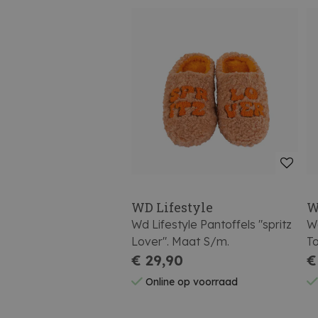
WD Lifestyle
W
Wd Lifestyle Pantoffels "spritz
Wd
Lover". Maat S/m.
To
€ 29,90
€
Online op voorraad