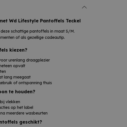
els Décor Teckel S/M
combineren
gheid.
Laat je voeten verwennen en geniet
 met Wd Lifestyle Pantoffels Teckel
 deze schattige pantoffels in maat S/M.
omenten of als gezellige cadeautip.
els kiezen?
oor urenlang draagplezier
 meteen opvalt
ten
at lang meegaat
gebruik of ontspanning thuis
hoon te houden?
bij vlekken
cties op het label
 na meerdere wasbeurten
ntoffels geschikt?