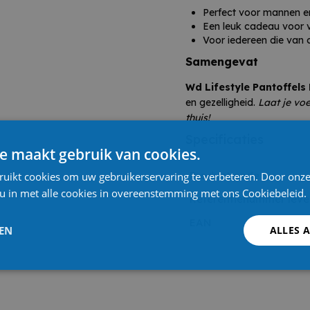
Perfect voor mannen 
Een leuk cadeau voor v
Voor iedereen die van 
Samengevat
Wd Lifestyle Pantoffels
en gezelligheid.
Laat je vo
thuis!
Specificaties
e maakt gebruik van cookies.
Product code
ruikt cookies om uw gebruikerservaring te verbeteren. Door onze
 u in met alle cookies in overeenstemming met ons Cookiebeleid.
Referentienummer leve
EAN
LEN
ALLES 