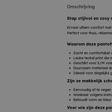
Wd Lifestyle Pantoff
Omschrijving
comfort, stijl en gezelli
van elk moment thuis!
Stap stijlvol en cosy
Ervaar ultiem comfort met
Perfect voor thuis, relaxm
Waarom deze pantoff
Zacht en comfortabel v
Leuke teckel print die
Geschikt voor S/M voe
Duurzaam materiaal d
Ideaal voor dagelijks 
Zijn ze makkelijk sc
Eenvoudig af te vegen 
Wasbaar volgens instru
Behoudt vorm en kleur
Voor wie zijn deze pa