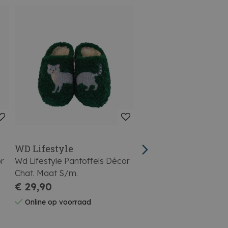
WD Lifestyle
WD Lifestyle
or
Wd Lifestyle Pantoffels Décor
Wd Lifestyle Flessenko
Chat. Maat S/m.
Nepbont Zwart
€ 29,90
€ 16,90
Online op voorraad
Online op voorraad