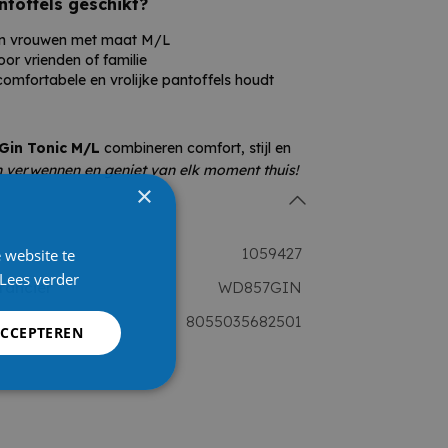
ntoffels geschikt?
en vrouwen met maat M/L
or vrienden of familie
comfortabele en vrolijke pantoffels houdt
 Gin Tonic M/L
combineren comfort, stijl en
n verwennen en geniet van elk moment thuis!
×
1059427
 website te
Lees verder
rancier
WD857GIN
8055035682501
ACCEPTEREN