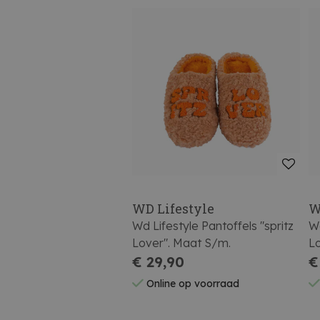
WD Lifestyle
W
Wd Lifestyle Pantoffels "spritz
Wd
Lover". Maat S/m.
Lo
€ 29,90
€
Online op voorraad