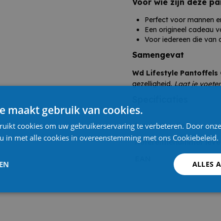
Voor wie zijn deze pa
Perfect voor mannen 
Een origineel cadeau vo
Voor iedereen die van 
Samengevat
Wd Lifestyle Pantoffels
gezelligheid.
Laat je voete
Specificaties
e maakt gebruik van cookies.
Product code
ruikt cookies om uw gebruikerservaring te verbeteren. Door onze
 u in met alle cookies in overeenstemming met ons Cookiebeleid.
Referentienummer leve
EAN
LEN
ALLES 