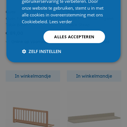
gebruikerservaring te verbeteren. Door
onze website te gebruiken, stemt u in met
Quax
Quax
alle cookies in overeenstemming met ons
Quax Pouf Modu Organic
Quax Pouf Modu Organic
Cookiebeleid.
Lees verder
Table Bison
Table Sheep
€ 89,00
€ 89,00
ALLES ACCEPTEREN
Online op voorraad
Online op voorraad
ZELF INSTELLEN
In winkelmandje
In winkelmandje