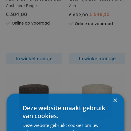
Cashmere Beige
Ash
€ 304,00
€ 548,10
€ 609,00
Online op voorraad
Online op voorraad
In winkelmandje
In winkelmandje
×
Deze website maakt gebruik
van cookies.
Deze website gebruikt cookies om uw