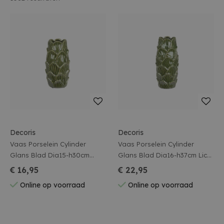
Decoris
Decoris
Vaas Porselein Cylinder
Vaas Porselein Cylinder
Glans Blad Dia15-h30cm
Glans Blad Dia16-h37cm Licht
Licht Groen
Groen
€ 16,95
€ 22,95
Online op voorraad
Online op voorraad