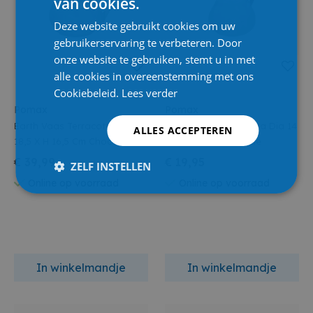
van cookies.
Deze website gebruikt cookies om uw
gebruikerservaring te verbeteren. Door
onze website te gebruiken, stemt u in met
alle cookies in overeenstemming met ons
Cookiebeleid.
Lees verder
Pomax
Pomax
Earth Vaas Terracotta Dia
Earth Vaas Terracotta Dia 14
ALLES ACCEPTEREN
18,5 X H 16,5 Cm Chocolade
X H 14 Cm Chocolade
€ 39,99
€ 19,95
ZELF INSTELLEN
Online op voorraad
Online op voorraad
In winkelmandje
In winkelmandje