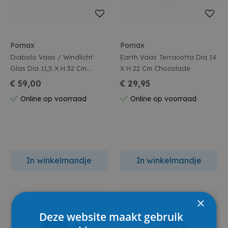
Pomax
Pomax
Diabolo Vaas / Windlicht
Earth Vaas Terracotta Dia 14
Glas Dia 11,5 X H 32 Cm
X H 22 Cm Chocolade
Groen
€ 59,00
€ 29,95
Online op voorraad
Online op voorraad
In winkelmandje
In winkelmandje
×
Deze website maakt gebruik