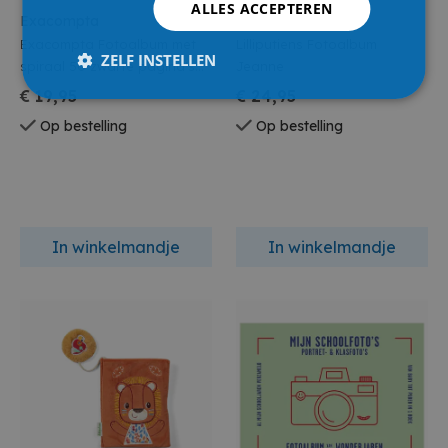
ALLES ACCEPTEREN
Exacompta
Lilliputiens
Exacompta Fotoalbum met
Lilliputiens Fotoalbum
ZELF INSTELLEN
spiraal 50 zwarte pagina's
Jeanne
Graphik - Zwart
€ 19,95
€ 24,95
Op bestelling
Op bestelling
In winkelmandje
In winkelmandje