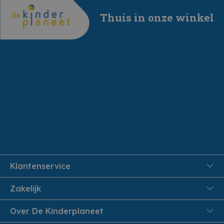
Thuis in onze winkel
Klantenservice
FAQ
Zakelijk
Veiligheid en Privacy
Onthaalouders
Over De Kinderplaneet
Veilig Betalen