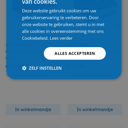
van cookies.
Deze website gebruikt cookies om uw
gebruikerservaring te verbeteren. Door
onze website te gebruiken, stemt u in met
alle cookies in overeenstemming met ons
Cookiebeleid.
Lees verder
KIDYWOLF
KIDYWOLF
Kidywolf K-print Pro Camera -
Kidywolf K-print Pro Camera -
ALLES ACCEPTEREN
Rood
Blauw
€ 79,90
€ 79,90
ZELF INSTELLEN
Online op voorraad
Online op voorraad
In winkelmandje
In winkelmandje