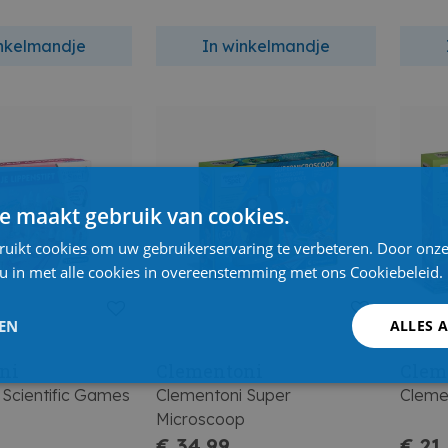
inkelmandje
In winkelmandje
e maakt gebruik van cookies.
ruikt cookies om uw gebruikerservaring te verbeteren. Door onze
 u in met alle cookies in overeenstemming met ons Cookiebeleid.
LEN
ALLES 
ni
Clementoni
Clem
 Scientific Games
Clementoni Super
Cleme
Microscoop
€ 34,99
€ 21