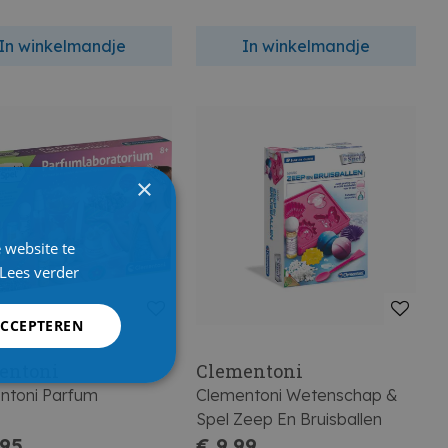
In winkelmandje
In winkelmandje
×
 website te
Lees verder
ACCEPTEREN
entoni
Clementoni
ntoni Parfum
Clementoni Wetenschap &
Spel Zeep En Bruisballen
,95
€ 9,99