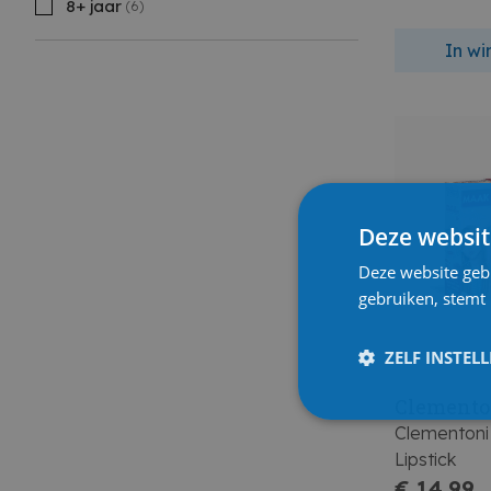
8+ jaar
(6)
In w
Deze websit
Deze website geb
gebruiken, stemt
ZELF INSTEL
Clemento
Clementoni
Lipstick
€ 14,99