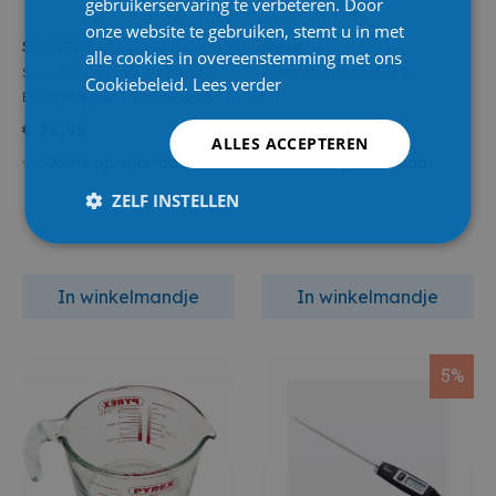
gebruikerservaring te verbeteren. Door
onze website te gebruiken, stemt u in met
Sunartis
Pyrex
alle cookies in overeenstemming met ons
Sunartis Digitale Huishoud-
Pyrex Maatbeker 0.5L
Cookiebeleid.
Lees verder
En Barbecue Thermometer
Zwart
€ 32,95
€ 12,95
ALLES ACCEPTEREN
Online op voorraad
Online op voorraad
ZELF INSTELLEN
In winkelmandje
In winkelmandje
5%