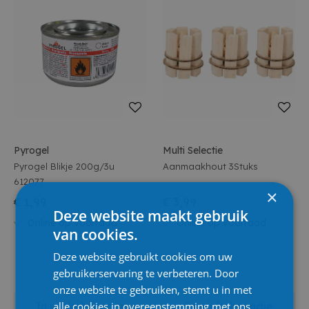
Pyrogel
Multi Selectie
Pyrogel Blikje 200g/3u
Aanmaakhout 3Stuks
612077
×
€ 1,99
€ 3,99
Deze website maakt gebruik
Online op voorraad
Online op voorraad
van cookies.
Deze website gebruikt cookies om uw
gebruikerservaring te verbeteren. Door
onze website te gebruiken, stemt u in met
alle cookies in overeenstemming met ons
In winkelmandje
In winkelmandje