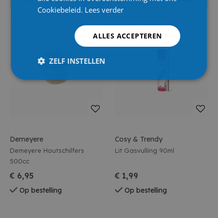
Cookiebeleid.
Lees verder
ALLES ACCEPTEREN
ZELF INSTELLEN
Demeyere
Cosy & Trendy
Demeyere Houtschilfers
Lit Gasvulling 90ml
500cc
€ 6,95
€ 1,99
Op bestelling
Op bestelling