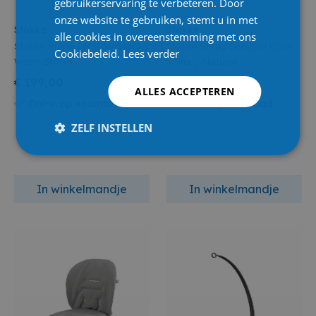
gebruikerservaring te verbeteren. Door
onze website te gebruiken, stemt u in met
Stokke
Stokke
alle cookies in overeenstemming met ons
Stokke Steps Eetstoel Black /
Stokke Steps Eetstoel Chair
Cookiebeleid.
Lees verder
Warm Brown
White / Natural
€ 199,00
€ 199,00
ALLES ACCEPTEREN
Online op voorraad
Online op voorraad
ZELF INSTELLEN
In winkelmandje
In winkelmandje