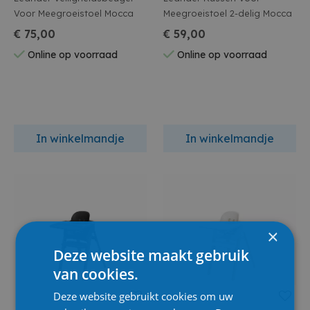
Voor Meegroeistoel Mocca
Meegroeistoel 2-delig Mocca
€ 75,00
€ 59,00
Online op voorraad
Online op voorraad
In winkelmandje
In winkelmandje
×
Deze website maakt gebruik
van cookies.
Deze website gebruikt cookies om uw