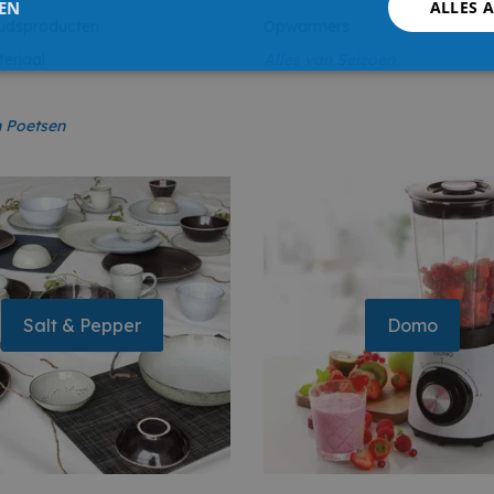
LEN
ALLES 
udsproducten
Opwarmers
eriaal
Alles van
Seizoen
n P
oetsen
Salt & Pepper
Domo