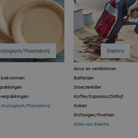
cologisch/Plastiekvrij
Elektro
Airco en ventilatoren
n bakvormen
Batterijen
rpakkingen
Insectenkiller
sverpakkingen
Koffie/Espresso/Ontbijt
n E
cologisch/Plastiekvrij
Koken
Stofzuigen/Poetsen
Alles van E
lektro