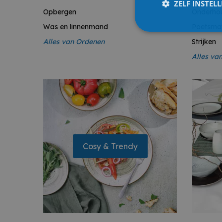
ZELF INSTEL
Opbergen
Onderho
Was en linnenmand
Poetsmat
Alles van
Ordenen
Strijken
Alles va
Cosy & Trendy