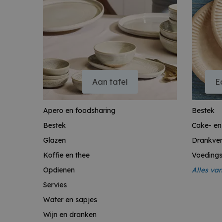
Aan tafel
E
Apero en foodsharing
Bestek
Bestek
Cake- e
Glazen
Drankve
Koffie en thee
Voeding
Opdienen
Alles va
Servies
Water en sapjes
Wijn en dranken