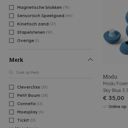
Magnetische blokken
(76)
Sensorisch Speelgoed
(66)
Kinetisch zand
(27)
Stapelstenen
(92)
Overige
(1)
Merk
Modu
Modu Foam
Cleverclixx
(25)
Sky Blue 3 
Petit Boum
(28)
€ 35,00
Connetix
(12)
Online op
Moesplay
(6)
Tickit
(13)