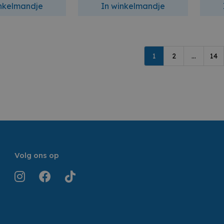
inkelmandje
In winkelmandje
1
2
...
14
Volg ons op