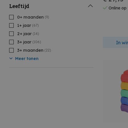
Leeftijd
Online op
0+ maanden
(9)
1+ jaar
(67)
2+ jaar
(14)
3+ jaar
In w
(106)
3+ maanden
(22)
Meer tonen