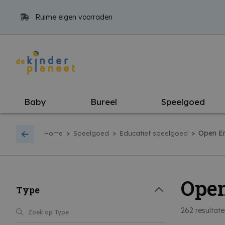
Ruime eigen voorraden
Baby
Bureel
Speelgoed
>
>
>
Open E
Home
Speelgoed
Educatief speelgoed
Open
Type
262
resultat