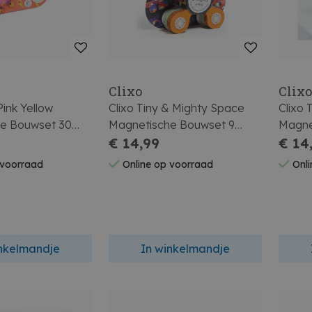
Clixo
Clix
Pink Yellow
Clixo Tiny & Mighty Space
Clixo 
e Bouwset 30
Magnetische Bouwset 9
Magne
Stuks
€ 14,99
Stuks
€ 14
 voorraad
Online op voorraad
Onli
inkelmandje
In winkelmandje