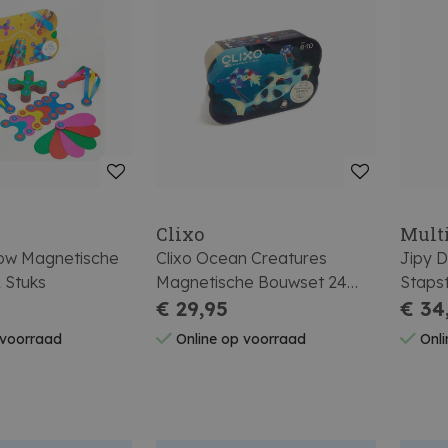
Clixo
Multi
bow Magnetische
Clixo Ocean Creatures
Jipy D
 Stuks
Magnetische Bouwset 24
Staps
Stuks
€ 29,95
Senso
€ 34
 voorraad
Online op voorraad
Onli