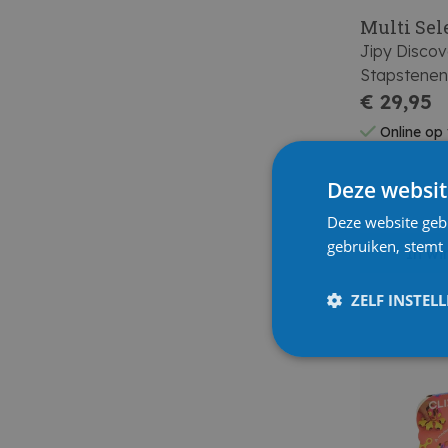
Multi Sel
Jipy Discov
Stapstenen
€ 29,95
Online op
Deze websit
Deze website geb
gebruiken, stemt
In w
ZELF INSTEL