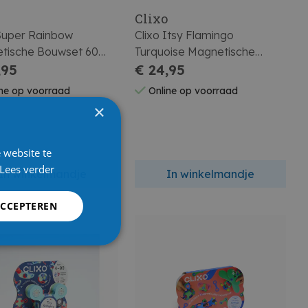
o
Clixo
 Super Rainbow
Clixo Itsy Flamingo
tische Bouwset 60
Turquoise Magnetische
,95
Bouwset 18 Stuks
€ 24,95
ne op voorraad
Online op voorraad
×
 website te
Lees verder
In winkelmandje
In winkelmandje
ACCEPTEREN