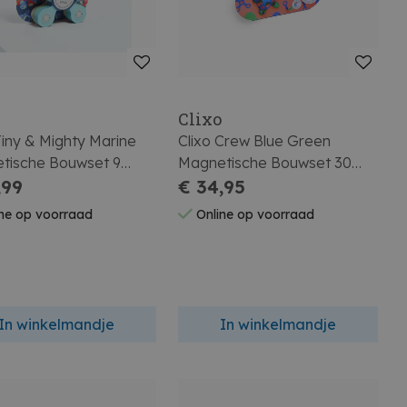
o
Clixo
Tiny & Mighty Marine
Clixo Crew Blue Green
tische Bouwset 9
Magnetische Bouwset 30
,99
Stuks
€ 34,95
ne op voorraad
Online op voorraad
In winkelmandje
In winkelmandje