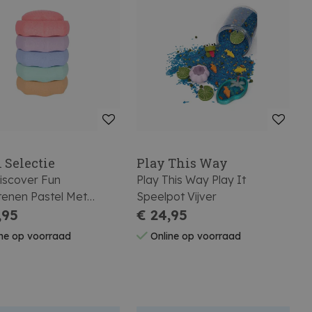
 Selectie
Play This Way
iscover Fun
Play This Way Play It
tenen Pastel Met
Speelpot Vijver
ry 5 Stuks
,95
€ 24,95
ne op voorraad
Online op voorraad