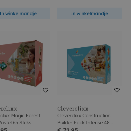
In winkelmandje
In winkelmandje
erclixx
Cleverclixx
clixx Magic Forest
Cleverclixx Construction
astel 65 Stuks
Builder Pack Intense 48
,95
Stuks
€ 72,95