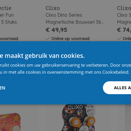
ectie
Clixo
Clix
er Fun
Clixo Dino Series
Clixo
 5 Stuks
Magnetische Bouwset 36
Magne
Stuks
€ 49,95
Stuks
€ 74
 voorraad
Online op voorraad
Onli
e maakt gebruik van cookies.
ruikt cookies om uw gebruikerservaring te verbeteren. Door onze
 u in met alle cookies in overeenstemming met ons Cookiebeleid.
inkelmandje
In winkelmandje
LEN
ALLES 