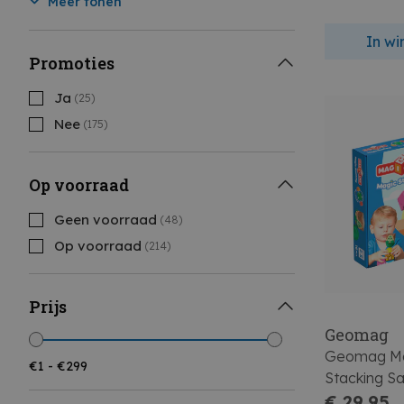
Meer tonen
In w
Promoties
Ja
(25)
Nee
(175)
Op voorraad
Geen voorraad
(48)
Op voorraad
(214)
Prijs
Geomag
Geomag Ma
Stacking Sa
€ 29,95