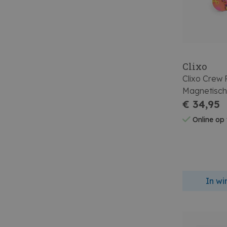
Clixo
Clixo Crew 
Magnetisch
Stuks
€ 34,95
Online op
In w