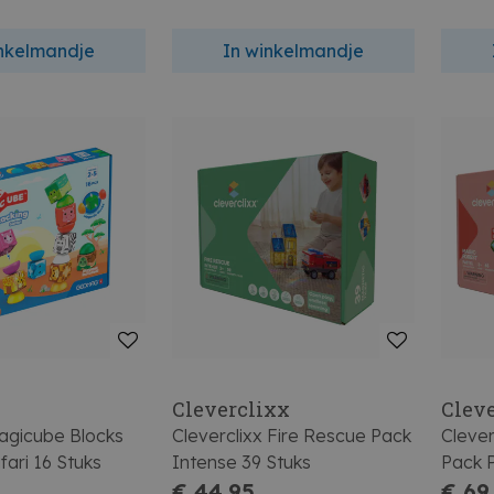
inkelmandje
In winkelmandje
Cleverclixx
Clev
gicube Blocks
Cleverclixx Fire Rescue Pack
Clever
fari 16 Stuks
Intense 39 Stuks
Pack P
€ 44,95
€ 69