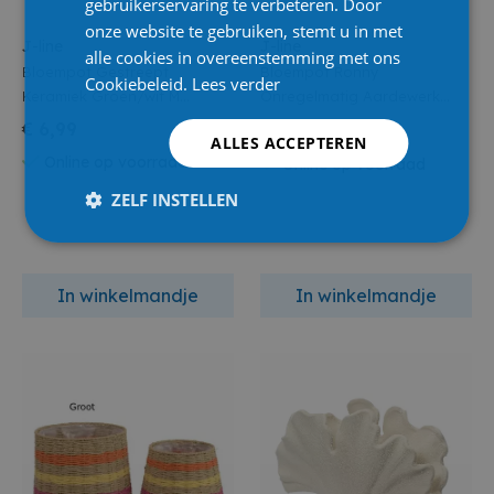
gebruikerservaring te verbeteren. Door
onze website te gebruiken, stemt u in met
J-line
J-line
alle cookies in overeenstemming met ons
Bloempot Gestreept
Bloempot Ronny
Cookiebeleid.
Lees verder
Keramiek Groen/wit M
Onregelmatig Aardewerk
13x13x12.5cm
Groen 15.5x15.5x13.5cm
€ 6,99
€ 7,50
€ 10,95
ALLES ACCEPTEREN
Online op voorraad
Online op voorraad
ZELF INSTELLEN
In winkelmandje
In winkelmandje