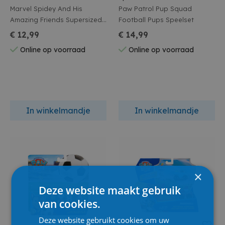
Marvel Spidey And His
Paw Patrol Pup Squad
Amazing Friends Supersized
Football Pups Speelset
Actiefiguur Spidey 22cm
€ 12,99
€ 14,99
Assortiment
Online op voorraad
Online op voorraad
In winkelmandje
In winkelmandje
×
Deze website maakt gebruik
van cookies.
Deze website gebruikt cookies om uw