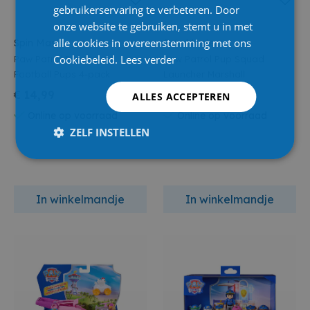
gebruikerservaring te verbeteren. Door
onze website te gebruiken, stemt u in met
alle cookies in overeenstemming met ons
Spin Master
Spin Master
Cookiebeleid.
Lees verder
Paw Patrol Pup Squad
Paw Patrol Pup Squad
Football Pups 4-pack
Launcher Marshall
€ 14,99
€ 19,95
ALLES ACCEPTEREN
Online op voorraad
Online op voorraad
ZELF INSTELLEN
In winkelmandje
In winkelmandje